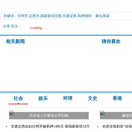
关键词：任明芳,定西市,国家赔偿范围,甘肃定西,羁押期间
聚合阅读
分享/关注：
Loading...
相关新闻
猜你喜欢
社会
娱乐
环球
文史
香港
百岁老人打麻将从早到晚
嫩模
甘肃定西农妇任明芳被羁押1486天 获国家赔偿34万
劣质珍珠奶茶“珍珠