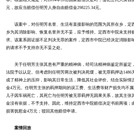
元，故应当赔偿任明芳人身自由赔偿金298225.34元。
该案中，对任明芳名誉、生活有直接影响的范围为其所在乡，定西
乡为其消除影响、恢复名誉并无不妥，应予维持。定西市中院未支持
求。该案系因证据不足判决无罪的案件，定西市中院已经决定消除影
的请求不予支持亦无不妥之处。
关于任明芳主张其患有严重的精神病，经司法精神病鉴定所鉴定，
法院予以认定。但考虑到任明芳两次被判决死缓，被无罪羁押达1486
成了精神上的压抑，影响其日常生活，降低其社会评价。结合实际情
金4万元。任明芳主张的羁押期间的误工费、生活费等财产损失均不
儿子因车祸死亡，其死亡与任明芳被无罪羁押无因果关系，故其主张
金没有依据，不予支持。因此，维持定西市中院赔偿决定书前两项；
损害抚慰金4万元；驳回其他赔偿申请。
案情回放