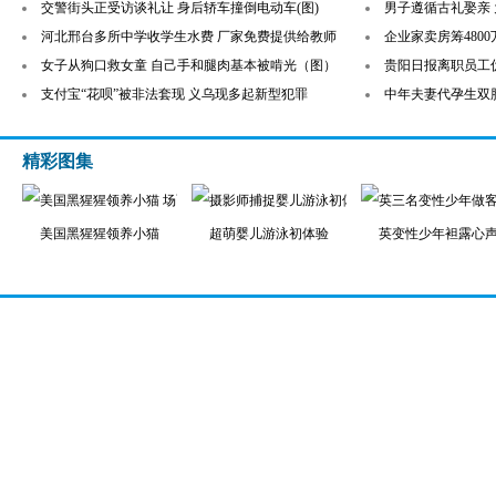
交警街头正受访谈礼让 身后轿车撞倒电动车(图)
男子遵循古礼娶亲
河北邢台多所中学收学生水费 厂家免费提供给教师
企业家卖房筹480
女子从狗口救女童 自己手和腿肉基本被啃光（图）
贵阳日报离职员工
支付宝“花呗”被非法套现 义乌现多起新型犯罪
中年夫妻代孕生双胞
精彩图集
美国黑猩猩领养小猫
超萌婴儿游泳初体验
英变性少年袒露心