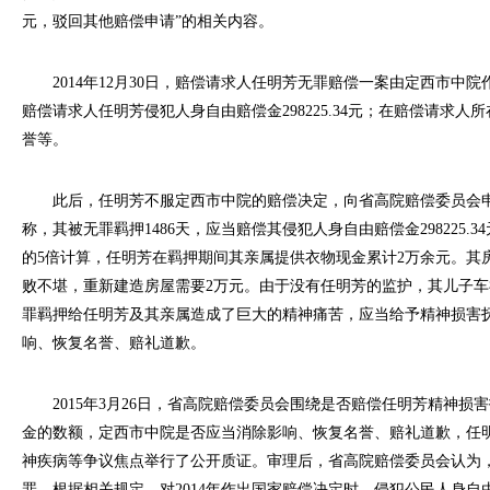
元，驳回其他赔偿申请”的相关内容。
2014年12月30日，赔偿请求人任明芳无罪赔偿一案由定西市中院
赔偿请求人任明芳侵犯人身自由赔偿金298225.34元；在赔偿请求
誉等。
此后，任明芳不服定西市中院的赔偿决定，向省高院赔偿委员会申
称，其被无罪羁押1486天，应当赔偿其侵犯人身自由赔偿金298225.
的5倍计算，任明芳在羁押期间其亲属提供衣物现金累计2万余元。其
败不堪，重新建造房屋需要2万元。由于没有任明芳的监护，其儿子
罪羁押给任明芳及其亲属造成了巨大的精神痛苦，应当给予精神损害抚
响、恢复名誉、赔礼道歉。
2015年3月26日，省高院赔偿委员会围绕是否赔偿任明芳精神损
金的数额，定西市中院是否应当消除影响、恢复名誉、赔礼道歉，任
神疾病等争议焦点举行了公开质证。审理后，省高院赔偿委员会认为
罪。根据相关规定，对2014年作出国家赔偿决定时，侵犯公民人身自由权