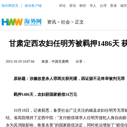
海外网首页
｜
移动客户端
评论
资讯
财经
华人
台湾
香港
城市
资讯
>
社会
> 正文
甘肃定西农妇任明芳被羁押1486天 
2015-10-19 14:07:04
来源：中国甘肃网
分享：
原标题：涉嫌故意杀人罪两次获死缓，因证据不足终审被判无罪
羁押1486天，农妇获国家赔偿34万元
10月18日，记者获悉，备受社会广泛关注的岷县农妇任明芳无罪
结。省高院维持了定西中院：“支付赔偿请求人任明芳侵犯人身自由赔偿金2
乡为其消除影响，恢复名誉”的国家赔偿决定，同时依法增加了“赔偿