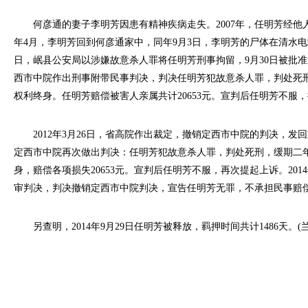
何彦通的妻子李明芳因患有精神疾病走失。2007年，任明芳经他人介
年4月，李明芳回到何彦通家中，同年9月3日，李明芳的尸体在清水电站
日，岷县公安局以涉嫌故意杀人罪将任明芳刑事拘留，9月30日被批准逮捕
西市中院作出刑事附带民事判决，判决任明芳犯故意杀人罪，判处死
权利终身。任明芳赔偿被害人亲属共计20653元。宣判后任明芳不服
2012年3月26日，省高院作出裁定，撤销定西市中院的判决，发回
定西市中院再次做出判决：任明芳犯故意杀人罪，判处死刑，缓期二
身，赔偿各项损失20653元。宣判后任明芳不服，再次提起上诉。201
审判决，判决撤销定西市中院判决，宣告任明芳无罪，不承担民事赔
另查明，2014年9月29日任明芳被释放，羁押时间共计1486天。(