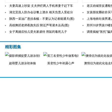
夫妻高速上吵架 丈夫摔烂两人手机将妻子赶下车
老汉劝城管反遭殴打
湖北宜昌人防办会议餐上酒水 相关负责人受处分
女孩朋友圈砍价买
陕西一采油厂悬挂条幅：不要认为记者能通天(图)
上海地铁吐痰男遭
高校舞蹈老师夜跑失踪 附近芦苇灌木丛高(图)
郑州10岁男孩19
女子离婚后怕儿受夫家虐待 用鼠药毒死儿子
调查揭秘“医托”
精彩图集
超萌婴儿游泳初体验
英变性少年袒露心声
澳情侣为彼此化妆走