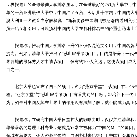
世界报道》的全球最佳大学排名显示，在全球最好的750所大学中，中
单的十所亚洲最佳大学中，中国占了五所。今后几十年内，中国的大
澳大利亚一名教育专家解释说：“随着更多中国期刊被汤森路透列入引文
员开始互相引用，可以预料中国的大学在各种排名中的位置会迅速上升
报道称，推动中国大学排名上升的不仅仅是论文引用，中国名牌大
提高。例如，清华大学推出了“苏世民学者项目”，目的是培养下一代全
界各地的最优秀人才申请该项目，仅有约100人入选，这使该项目成
目之一。
北京大学也宣布了自己的项目，名为“燕京学堂”，该项目在2015年
程。“燕京学堂”与“苏世民学者项目”有着共同的目标，即培养下一代
为，如果对中国及其在世界上的作用没有深刻了解，就不能成为真正
报道称，在研究中国大学日益扩大的影响力时，仅仅关注清华和北
华最著名的是理工科专业，这就是它常常被称为“中国的MIT”的原因
领域有着悠久、令人骄傲的传统，自创办以来始终处于中国社会和政