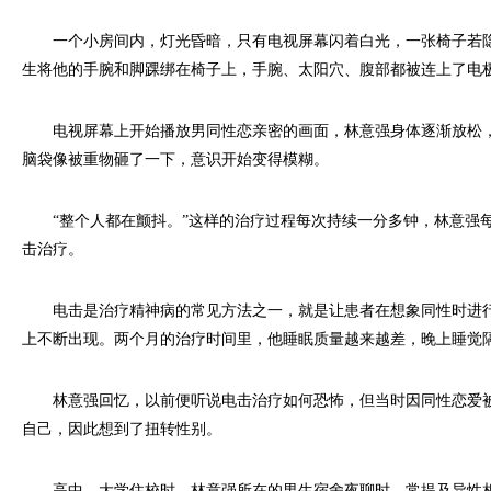
一个小房间内，灯光昏暗，只有电视屏幕闪着白光，一张椅子若隐
生将他的手腕和脚踝绑在椅子上，手腕、太阳穴、腹部都被连上了电
电视屏幕上开始播放男同性恋亲密的画面，林意强身体逐渐放松，
脑袋像被重物砸了一下，意识开始变得模糊。
“整个人都在颤抖。”这样的治疗过程每次持续一分多钟，林意强
击治疗。
电击是治疗精神病的常见方法之一，就是让患者在想象同性时进行
上不断出现。两个月的治疗时间里，他睡眠质量越来越差，晚上睡觉
林意强回忆，以前便听说电击治疗如何恐怖，但当时因同性恋爱被
自己，因此想到了扭转性别。
高中、大学住校时，林意强所在的男生宿舍夜聊时，常提及异性相