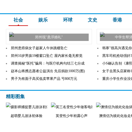
社会
娱乐
环球
文史
香港
郑州现"悬浮婚礼"
中学生帮
郑州患癌病女子趁家人午休跳楼坠亡
韩寒"很高兴遇见你
郑州10岁男孩19楼窗口坠亡 屋内家长毫无察觉
黑车司机抢劫强奸
调查揭秘“医托”骗局：与医疗机构勾结三七分成
小S确认告别《康
赵本山将携志愿者公益演出 先后捐款1000万(图)
女子去黑头店家称1
男子为有面子高买低卖苹果产品 亏800万元
重庆小学生作业没做
精彩图集
超萌婴儿游泳初体验
英变性少年袒露心声
澳情侣为彼此化妆走