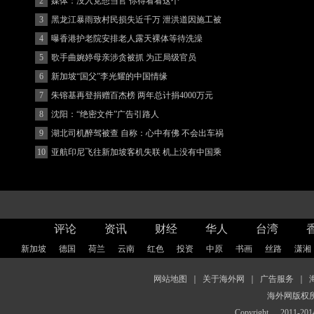
2
媒体：没入党想当官 你得看看这个
3
黑龙江暴雨致村民损失近千万 泄洪道因施工被
堵
4
曝香港护老院安排老人露天裸体等待洗澡
5
歌手曲婉婷母亲涉贪被抓 为正局级官员
6
新加坡“国父”李光耀的中国情缘
7
朱镕基再登捐赠百杰榜 两年总计捐4000万元
8
沈阳：“绝密文件”广告引路人
9
湖北司机醉驾被查 自称：心中有佛 不会出车祸
(图)
10
亚航印尼飞往新加坡客机失联 机上没有中国乘
客
评论
资讯
财经
华人
台湾
新加坡
德国
荷兰
云南
红色
投资
中原
书画
丝路
潇湘
网站地图
｜
关于海外网
｜
广告服务
｜
海外网版权
Copyright
2011-2014 