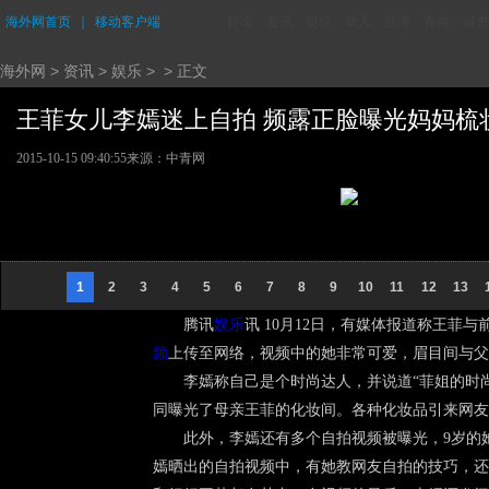
海外网首页
｜
移动客户端
评论
资讯
财经
华人
台湾
香港
城市
海外网
>
资讯
>
娱乐
> > 正文
王菲女儿李嫣迷上自拍 频露正脸曝光妈妈梳妆台
2015-10-15 09:40:55
来源：中青网
1
2
3
4
5
6
7
8
9
10
11
12
13
腾讯
娱乐
讯 10月12日，有媒体报道称王菲
频
上传至网络，视频中的她非常可爱，眉目间与父
李嫣称自己是个时尚达人，并说道“菲姐的时
同曝光了母亲王菲的化妆间。各种化妆品引来网友
此外，李嫣还有多个自拍视频被曝光，9岁的
嫣晒出的自拍视频中，有她教网友自拍的技巧，还