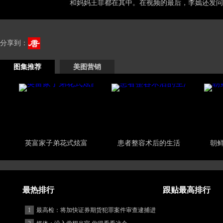
和妈妈王菲都在其中。在视频的最后，李嫣还发问
分享到：
图集推荐
美图营销
英富家子弟花式炫富
患者整容术后的生活
朝
最热排行
跟贴最高排行
1
最高检：将加快证券期货犯罪案件审查逮捕进
度