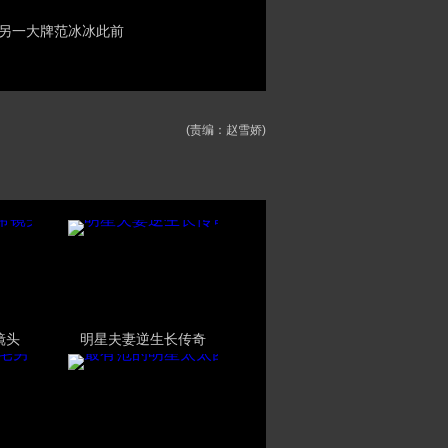
而另一大牌范冰冰此前
(责编：赵雪娇)
镜头
明星夫妻逆生长传奇