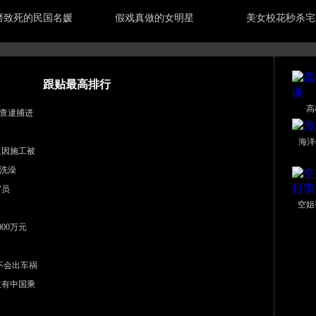
磨致死的民国名媛
假戏真做的女明星
美女校花秒杀宅
跟贴最高排行
高
查逮捕进
海洋
道因施工被
洗澡
官员
空姐
00万元
不会出车祸
没有中国乘