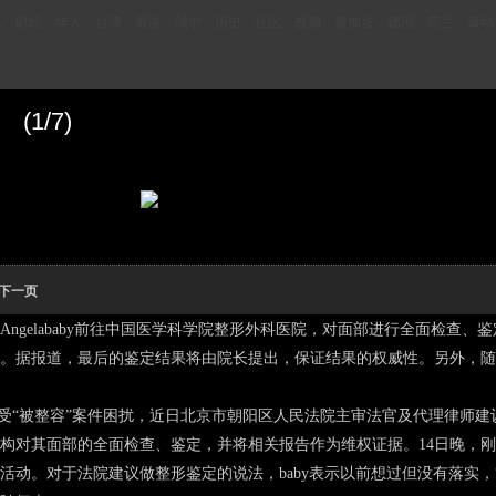
讯
财经
华人
台湾
香港
城市
历史
社区
视频
新加坡
德国
荷兰
滚动
1/7)
下一页
，Angelababy前往中国医学科学院整形外科医院，对面部进行全面检查
。据报道，最后的鉴定结果将由院长提出，保证结果的权威性。另外，随
by多年受“被整容”案件困扰，近日北京市朝阳区人民法院主审法官及代理律师建
构对其面部的全面检查、鉴定，并将相关报告作为维权证据。14日晚，刚新
活动。对于法院建议做整形鉴定的说法，baby表示以前想过但没有落实，