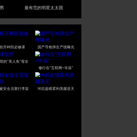
男
最有范的明星太太团
校开种田必修课
国产导炮弹生产线曝光
馆的"美人鱼"母女
修行在“互联网+寺庙”
被安全员塞行李架
90后超模霍利美腿逆天