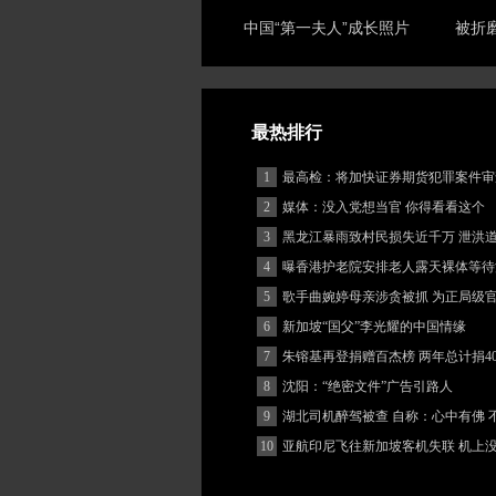
中国“第一夫人”成长照片
被折
最热排行
1
最高检：将加快证券期货犯罪案件审
度
2
媒体：没入党想当官 你得看看这个
3
黑龙江暴雨致村民损失近千万 泄洪
堵
4
曝香港护老院安排老人露天裸体等待
5
歌手曲婉婷母亲涉贪被抓 为正局级
6
新加坡“国父”李光耀的中国情缘
7
朱镕基再登捐赠百杰榜 两年总计捐40
8
沈阳：“绝密文件”广告引路人
9
湖北司机醉驾被查 自称：心中有佛 
(图)
10
亚航印尼飞往新加坡客机失联 机上
客