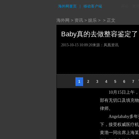
海外网首页
｜
移动客户端
评论
资
海外网
>
资讯
>
娱乐
> > 正文
Baby真的去做整容鉴定了 (
2015-10-15 10:09:20
来源：凤凰资讯
1
2
3
4
5
6
7
10月15日上午
部有无切口及填充物
律师。
Angelaba
下，接受权威医疗机
黄渤一同出席上海某