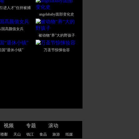
"引进人才"住持被捕
angelababy面部变化史
各国高颜值女兵
被动物“养”大的野孩子
美国“退休小镇”
万圣节惊悚妆容
视频
专题
滚动
赣鄱
天山
钱江
食品
旅游
纸媒