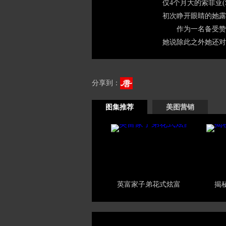
仅4个月大的索菲亚(
初次睁开眼睛的她露
作为一名备受赞
她说除此之外她还对
分享到：
图集推荐
美图营销
英富家子弟花式炫富
揭