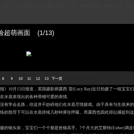
讯
财经
华人
台湾
香港
城市
历史
社区
视频
新加坡
德国
荷兰
滚动
萌画面 (1/13)
8
9
10
11
12
13
下一页
》10月15日报道，英国摄影师露西·雷(Lucy Ray)近日拍摄了一组宝
在水底表现出的各种滑稽可爱的表情。
没有学会走路，但这并不妨碍他们在水底尽情嬉戏。由于具有与生俱来的
练的指导下可以在水底持续几秒钟屏住呼吸。而露西也因此得以捕捉到这
摄的镜头前，宝宝们一个个都是抢镜高手。7个月大的艾斯特(Esther)调