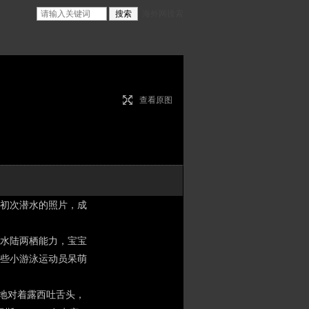
海外网搜索
查看原图
宝们初次潜水的照片，成
水陆两栖能力，宝宝
些小游泳运动员呆萌
皮地对着露西吐舌头，