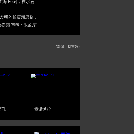
(Rose)，在水底
发明的拍摄新思路，
春燕 审稿：朱盈库)
(责编：赵雪娇)
面孔
童话梦碎