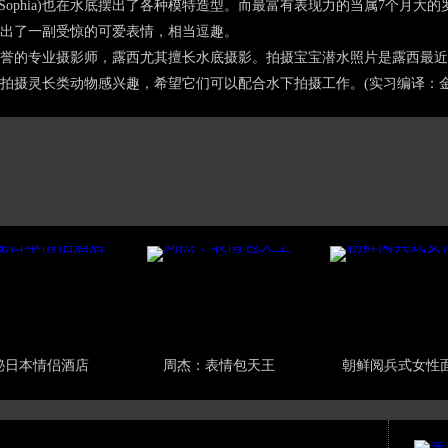
Sophia)也在水底摆出了各种模特造型。而最富有表现力的当属7个月大的罗斯
出了一副受惊的可爱表情，相当逗趣。
誉的专业摄影师，露西尤其擅长水底摄影。拍摄宝宝潜水照片是露西最近
拍摄灵长类动物感兴趣，希望它们可以配合水下拍摄工作。(实习编译：金
秘日本情侣酒店
周杰：表情包天王
朝鲜阅兵式女性