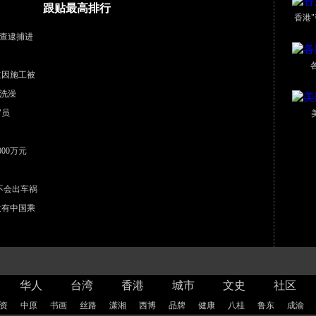
跟贴最高排行
香港
查逮捕进
道因施工被
洗澡
官员
00万元
不会出车祸
没有中国乘
华人
台湾
香港
城市
文史
社区
资
中原
书画
丝路
潇湘
西博
品牌
健康
八桂
鲁东
成渝