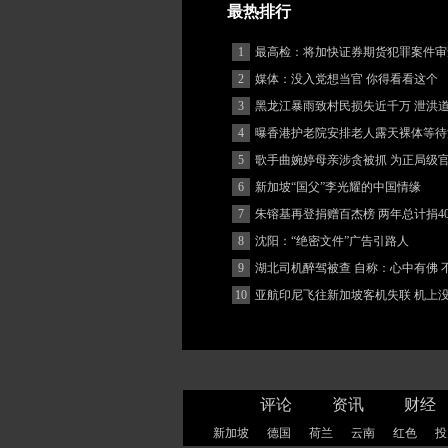
最热排行
1
最高检：将加快证券期货犯罪案件审
度
2
媒体：没入党想当官 你得看看这个
3
黑龙江暴雨致村民损失近千万 泄洪
堵
4
曝香港护老院安排老人露天裸体等待
5
歌手曲婉婷母亲涉贪被抓 为正局级
6
新加坡“国父”李光耀的中国情缘
7
朱镕基再登捐赠百杰榜 两年总计捐40
8
沈阳：“绝密文件”广告引路人
9
湖北司机醉驾被查 自称：心中有佛 
(图)
10
亚航印尼飞往新加坡客机失联 机上
客
评论
资讯
财经
新加坡
德国
荷兰
云南
红色
投