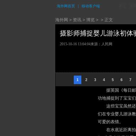
海外网首页
｜
移动客户端
评论
资
海外网
>
资讯
>
博览
> > 正文
摄影师捕捉婴儿游泳初体验超
2015-10-16 13:04:04
来源：人民网
1
2
3
4
5
6
7
据英国《每日邮报
功地捕捉到了宝宝们
这些宝宝虽然还
们在专业婴儿游泳教
可爱的表情。
在水底近距离拍