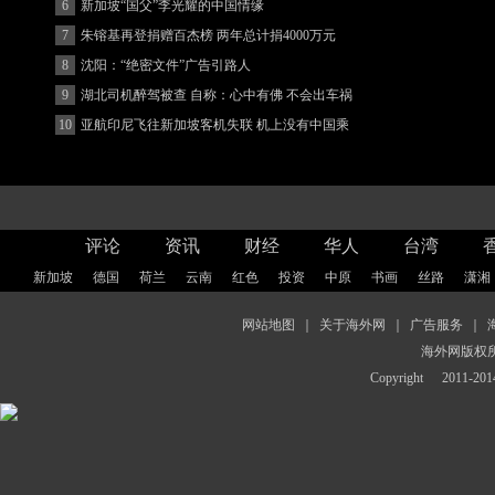
6
新加坡“国父”李光耀的中国情缘
7
朱镕基再登捐赠百杰榜 两年总计捐4000万元
8
沈阳：“绝密文件”广告引路人
9
湖北司机醉驾被查 自称：心中有佛 不会出车祸
(图)
10
亚航印尼飞往新加坡客机失联 机上没有中国乘
客
评论
资讯
财经
华人
台湾
新加坡
德国
荷兰
云南
红色
投资
中原
书画
丝路
潇湘
网站地图
｜
关于海外网
｜
广告服务
｜
海外网版权
Copyright
2011-2014 