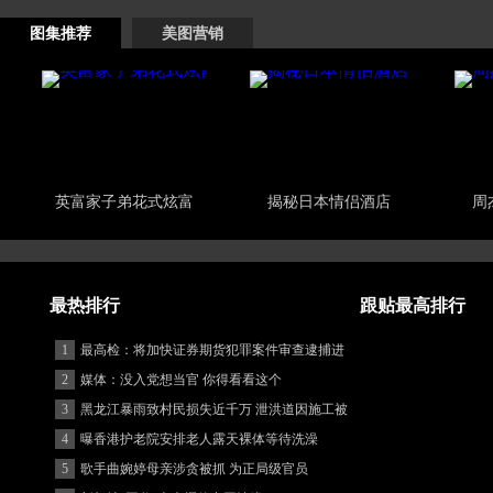
图集推荐
美图营销
英富家子弟花式炫富
揭秘日本情侣酒店
周
最热排行
跟贴最高排行
1
最高检：将加快证券期货犯罪案件审查逮捕进
度
2
媒体：没入党想当官 你得看看这个
3
黑龙江暴雨致村民损失近千万 泄洪道因施工被
堵
4
曝香港护老院安排老人露天裸体等待洗澡
5
歌手曲婉婷母亲涉贪被抓 为正局级官员