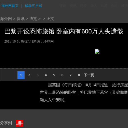
海外网首页
｜
移动客户端
评论
资讯
财经
华人
台湾
香港
城市
海外网
>
资讯
>
博览
> > 正文
巴黎开设恐怖旅馆 卧室内有600万人头遗骸 (1
2015-10-16 09:27:41
来源：环球网
1
2
3
4
5
6
7
8
下一页
据英国《每日邮报》10月14日报道，旅行房屋租
世界上最恐怖的卧室，将巴黎地下墓穴（又称骷髅
颗人头中安眠。
分享到：