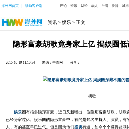
海外网首页
｜
移动客户端
评论
资讯
财经
华人
台湾
香港
城市
资讯
>
娱乐
> 正文
隐形富豪胡歌竟身家上亿 揭娱圈低
2015-10-19 11:10:54
来源：中青网
分享：
胡歌
娱乐
圈有很多隐形富豪，近日又新曝出一位隐形富豪胡歌，胡歌
已经身家过亿。娱乐圈的隐形富豪中，有的是知名主持人、演员，有
人，有的甚至早已过气。但是因为他们
投资
有道，如今个个赚得盆满