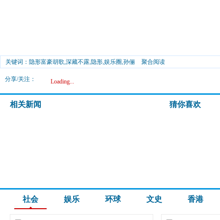
关键词：隐形富豪胡歌,深藏不露,隐形,娱乐圈,孙俪
聚合阅读
分享/关注：
Loading...
相关新闻
猜你喜欢
社会
娱乐
环球
文史
香港