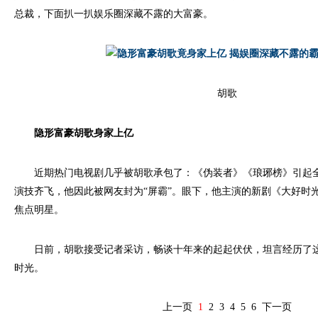
总裁，下面扒一扒娱乐圈深藏不露的大富豪。
胡歌
隐形富豪胡歌身家上亿
近期热门电视剧几乎被胡歌承包了：《伪装者》《琅琊榜》引起全
演技齐飞，他因此被网友封为“屏霸”。眼下，他主演的新剧《大好时
焦点明星。
日前，胡歌接受记者采访，畅谈十年来的起起伏伏，坦言经历了这
时光。
上一页
1
2
3
4
5
6
下一页