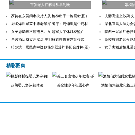
百岁老人打麻将从早到晚
嫩模
歹徒在东莞闹市挟持人质 枪神出手一枪毙命(图)
夫妻高速上吵架 
厨师爆料咸菜中掺老鼠屎 餐厅：药铺里是中药材
湖北宜昌人防办会
女子患肠癌不愿拖累儿女 趁家人午休跳楼坠亡
陕西一采油厂悬挂
星级酒店成卖淫窝点 主犯称管理借鉴东莞模式
高校舞蹈老师夜跑失
哈尔滨一居民家中疑似热水器爆炸将阳台炸掉(图)
女子离婚后怕儿受
精彩图集
超萌婴儿游泳初体验
英变性少年袒露心声
澳情侣为彼此化妆走