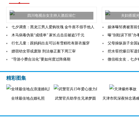
四川电视台女主持人酒后溺亡
夫妇搭观
七夕调查：黑龙江男人爱购玫瑰 金牛座不假手他人
媒体曝邹勇被害前
木马病毒伪装“成绩单” 家长点击后被盗5千元
曝“别耽误下班”
行乞儿童：跟妈妈出去可以有雪糕吃有新衣服穿
父母操纵孩子全国盗
嫖宿幼女罪或废除 刑法修正案下周三审
挖水窖挖爆日军遗留
“导游小费合法化”要如何度过阵痛期
微信租女友，七夕有
精彩图集
全球最佳地点婚礼照
武警官兵助孪生兄弟梦圆
天津市民深夜悼念遇