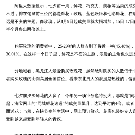
阿里大数据显示，七夕前一周，鲜花、巧克力、美妆等品类的成交
不过，排在销量前三位的都是鲜花：玫瑰、蓝色妖姬和七彩鲜花。在
远是不变的主题。像玫瑰，从8月9日起成交量就大幅增加，15日-17
半个月多出两倍以上。
购买玫瑰的消费者中， 25-29岁的人群占到了将近一半(45.48%)，18
36.01%。在这样一个日子里，鲜花是不变的主题，浪漫的主角也永远
分地域看，黑龙江人最爱购买玫瑰花，虽然绝对购买的人数低于北
者购买玫瑰的比例高居全国首位。看来东北男人的浪漫是热辣的，偏爱
七夕前夕买鲜花的人多了，今年另一项业务也特别火，那就是“同城鲜
起，淘宝网上的“同城鲜花速递”的成交量飙升，达到平时的4倍。或
面送花；当然，在快节奏的生活中，网上预订鲜花、花店包装好专人
受到越来越受到年轻人的青睐。