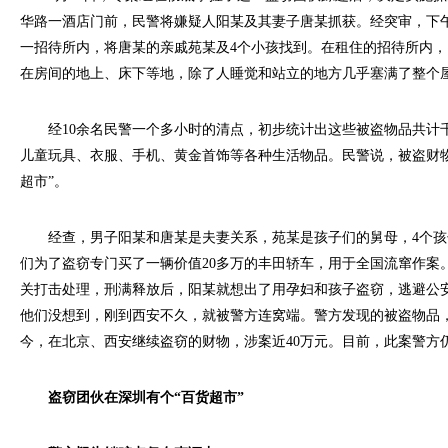
华路一酒店门前，民警将嫌疑人阳某及其妻子唐某抓获。经突审，下
一招待所内，将唐某的亲戚苑某及4个小孩找到。在租住的招待所内
在房间的地上、床下等地，除了人睡觉和站立的地方几乎塞满了整个
经10余名民警一个多小时的清点，初步统计出这些被盗物品共计
儿童玩具、衣服、手机、黄金首饰等各种生活物品。民警说，被盗财
超市”。
经查，男子阳某和唐某是夫妻关系，苑某是孩子们的舅母，4个孩
们为了盗窃专门买了一辆价值20多万的丰田轿车，用于全国流窜作案
关打击处理，刑满释放后，阳某就想出了用孕妇和孩子盗窃，逃避公
他们没想到，刚到西安不久，就被警方连窝端。警方发现的被盗物品，
今，在北京、西安继续盗窃的财物，涉案近40万元。目前，此案警方
盗窃团伙在深圳有个“百货超市”