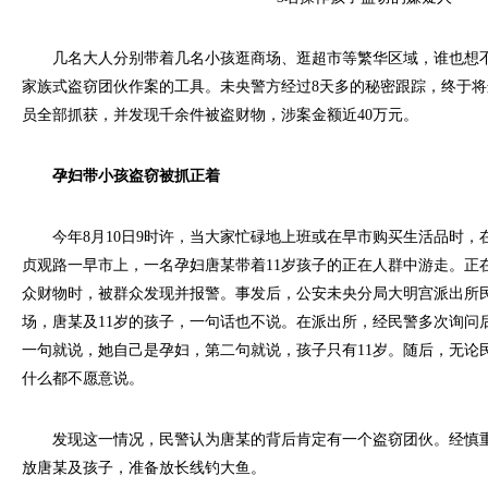
几名大人分别带着几名小孩逛商场、逛超市等繁华区域，谁也想不
家族式盗窃团伙作案的工具。未央警方经过8天多的秘密跟踪，终于
员全部抓获，并发现千余件被盗财物，涉案金额近40万元。
孕妇带小孩盗窃被抓正着
今年8月10日9时许，当大家忙碌地上班或在早市购买生活品时，
贞观路一早市上，一名孕妇唐某带着11岁孩子的正在人群中游走。正在
众财物时，被群众发现并报警。事发后，公安未央分局大明宫派出所
场，唐某及11岁的孩子，一句话也不说。在派出所，经民警多次询问
一句就说，她自己是孕妇，第二句就说，孩子只有11岁。随后，无论
什么都不愿意说。
发现这一情况，民警认为唐某的背后肯定有一个盗窃团伙。经慎重
放唐某及孩子，准备放长线钓大鱼。