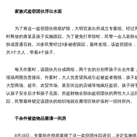
家族式盗窃团伙浮出水面
为了将这一盗窃团伙彻底铲除，大明宫派出所成立专案组。经过周
时释放的唐某及孩子实施跟踪。为了避免打草惊蛇，民警一会儿装扮
扮成普通百姓。20多民警经过8多秘密跟踪，最终发现，该盗窃团伙，
共3个大人，带着4个孩子。
每天作案时，该团伙共分成两组，两个女的分别带孩子出去作案，
现场周围负责接应。作案时，大人负责望风或引起被盗者视线，孩子
大型商场、超市、农贸市场、甚至街边的店铺等地疯狂盗窃。孩子得
认孩子安全后才和孩子见面。所盗财物全部由盗窃团伙的男性大人运
踪，民警最终锁定该团伙的组织地就在雁塔区铁炉庙村一招待所内。
千余件被盗物品塞满一间房
8月18日，专案组在彻底掌握了这一盗窃团伙踪迹后，决定实施抓