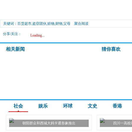
关键词：百货超市,盗窃团伙,赃物,财物,父母
聚合阅读
分享/关注：
Loading...
相关新闻
猜你喜欢
社会
娱乐
环球
文史
香港
朝阳群众和西城大妈卡通形象推出
四川一高校