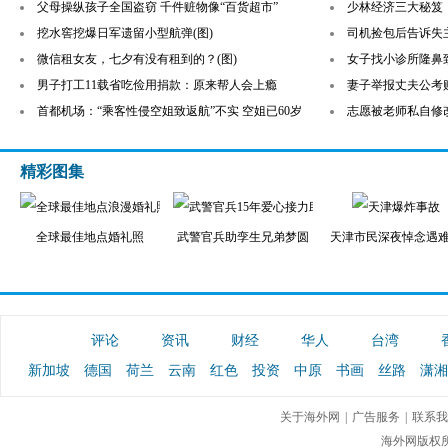
父母操纵孩子全国盗窃 千件赃物像“百货超市”
少林经济三大秘笈：
挖水窖挖爆日军遗留小型航弹(图)
司机捡包后告诉失主
微信租女友，七夕有没有租到的？(图)
女子找小诊所隆鼻
男子打工11载省吃俭用捐款：原来帮人会上瘾
妻子举报丈夫公考贿
首都机场：“乘客性侵空姐致返航”不实 空姐已60岁
志愿被老师私自修
精彩图集
全球最佳地点婚礼照
武警官兵助孪生兄弟梦圆
天津市民深夜悼念遇
评论
资讯
财经
华人
台湾
新加坡
德国
荷兰
云南
红色
投资
中原
书画
丝路
潇湘
关于海外网
|
广告服务
|
联系我
海外网版权