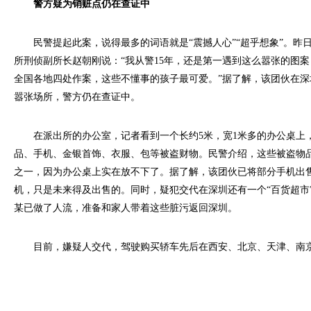
警方疑为销赃点仍在查证中
民警提起此案，说得最多的词语就是“震撼人心”“超乎想象”。昨
所刑侦副所长赵朝刚说：“我从警15年，还是第一遇到这么嚣张的图
全国各地四处作案，这些不懂事的孩子最可爱。”据了解，该团伙在深
嚣张场所，警方仍在查证中。
在派出所的办公室，记者看到一个长约5米，宽1米多的办公桌上
品、手机、金银首饰、衣服、包等被盗财物。民警介绍，这些被盗物
之一，因为办公桌上实在放不下了。据了解，该团伙已将部分手机出售
机，只是未来得及出售的。同时，疑犯交代在深圳还有一个“百货超市
某已做了人流，准备和家人带着这些脏污返回深圳。
目前，嫌疑人交代，驾驶购买轿车先后在西安、北京、天津、南京