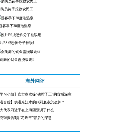
消防员徒手挖救农民工
游客零下30度泡温泉
片PS成恐怖分子被误用
跳舞的鱿鱼盖浇饭走红
海外网评
学习小组】官方多次提“铁帽子王”的背后深意
港台腔】供港东江水的账到底该怎么算？
大代表习近平在上海团强调了什么
克强报告5提“习近平”背后的深意