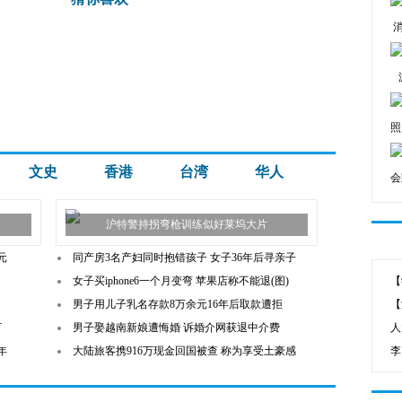
照
文史
香港
台湾
华人
会
沪特警持拐弯枪训练似好莱坞大片
元
同产房3名产妇同时抱错孩子 女子36年后寻亲子
女子买iphone6一个月变弯 苹果店称不能退(图)
【
男子用儿子乳名存款8万余元16年后取款遭拒
【
万
男子娶越南新娘遭悔婚 诉婚介网获退中介费
人
年
大陆旅客携916万现金回国被查 称为享受土豪感
李