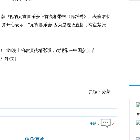
湖南卫视的元宵喜乐会上首亮相带来《舞蹈秀》。表演结束
并开心表示：“元宵喜乐会-因为是现场直播，有点紧张，
”“昨晚上的表演很精彩哦，欢迎常来中国参加节
江轩/文)
责编：孙蒙
留
评论：
0
猜你喜欢