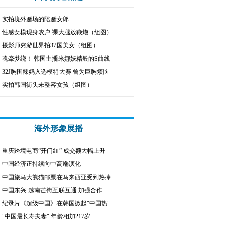
实拍境外赌场的陪赌女郎
性感女模现身农户 裸大腿放鞭炮（组图）
摄影师穷游世界拍37国美女（组图）
魂牵梦绕！ 韩国主播米娜妖精般的S曲线
32J胸围辣妈入选模特大赛 曾为巨胸烦恼
实拍韩国街头未整容女孩（组图）
海外形象展播
重庆跨境电商“开门红” 成交额大幅上升
中国经济正持续向中高端演化
中国旅马大熊猫邮票在马来西亚受到热捧
中国东兴-越南芒街互联互通 加强合作
纪录片《超级中国》在韩国掀起"中国热"
"中国最长寿夫妻" 年龄相加217岁