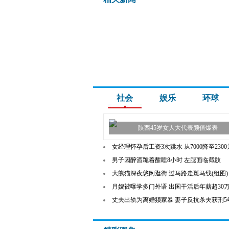
社会
娱乐
环球
陕西45岁女人大代表颜值爆表
女经理怀孕后工资3次跳水 从7000降至2300
男子因醉酒跪着酣睡8小时 左腿面临截肢
大熊猫深夜悠闲逛街 过马路走斑马线(组图)
月嫂被曝学多门外语 出国干活后年薪超30
丈夫出轨为离婚频家暴 妻子反抗杀夫获刑5