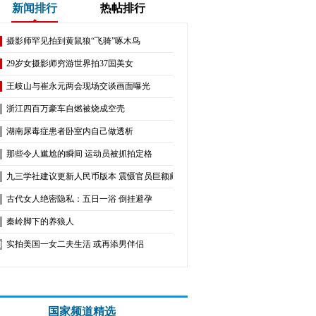
新闻排行
热帖排行
摄影师罕见拍到黄鼠狼“飞骑”啄木鸟
29岁女摄影师穷游世界拍37国美女
王岐山与崔永元两会现场交谈画面曝光
浙江四百万豪车自燃被烧成空壳
湖南尿毒症患者卧室内自己做透析
那些令人尴尬的瞬间 运动员被抓拍定格
九三学社建议更新人民币版本 震慑官员巨额藏现（图）
古代女人绝密隐私：五日一浴 倒挂避孕
秦岭脚下的养狼人
实拍美国一女二夫生活 或再添男伴侣
国家频道精选