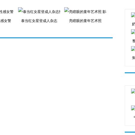
性感女警
泰当红女星登成人杂志
亮瞎眼的童年艺术照