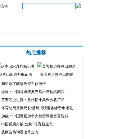
滚动
热点推荐
赵本山宋丹丹躲记者
美客机迫降冲出跑道
40组数字解读政府工作报告
港媒：中国将邀请奥巴马出席抗战阅兵
黄宏职业生涯：从特招小兵到少将厂长
体育总局原副局长:足球成绩退步缘于市场化
加媒：中国警察加拿大秘密调查贪官洗钱房产
中国反腐力拔“烂树”培育新生态
从两会热词看改革走向