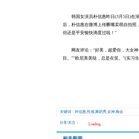
韩国女演员朴信惠昨日(3月5日)在
后，朴信惠在微博上传噘嘴卖萌自拍照，
但还是平安愉快滴度过啦！”
网友评论：“好美，超爱你，大女神！
目。”“欧尼美美哒，总是在笑。”(实习生
关键词：朴信惠,性感,舞蹈秀,女神,晚会
分享/关注：
Loading...
相关新闻