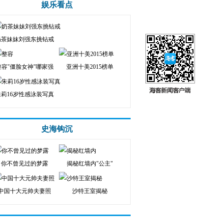
娱乐看点
奶茶妹妹刘强东挑钻戒
整容"僵脸女神"哪家强
亚洲十美2015榜单
朱莉16岁性感泳装写真
史海钩沉
你不曾见过的梦露
揭秘红墙内"公主"
中国十大元帅夫妻照
沙特王室揭秘