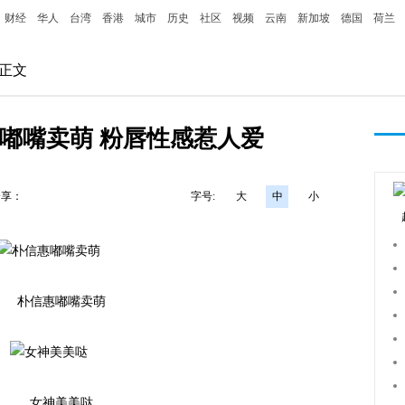
财经
华人
台湾
香港
城市
历史
社区
视频
云南
新加坡
德国
荷兰
 正文
嘟嘴卖萌 粉唇性感惹人爱
分享：
字号:
大
中
小
朴信惠嘟嘴卖萌
女神美美哒