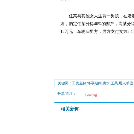
任某与其他女人生育一男孩，在婚姻
则，酌定任某分得40%的财产，高某分
12万元；车辆归男方，男方支付女方2.
关键词：工资差额,怀孕期间,跳水,王某,用人单位
分享/关注：
Loading...
相关新闻