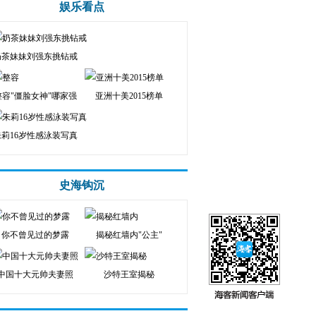
娱乐看点
奶茶妹妹刘强东挑钻戒
整容"僵脸女神"哪家强
亚洲十美2015榜单
朱莉16岁性感泳装写真
史海钩沉
你不曾见过的梦露
揭秘红墙内"公主"
中国十大元帅夫妻照
沙特王室揭秘