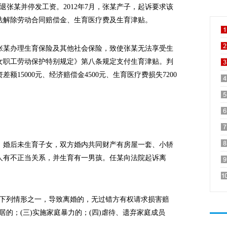
辞退张某并停发工资。2012年7月，张某产子，起诉要求该
法解除劳动合同赔偿金、生育医疗费及生育津贴。
某办理生育保险及其他社会保险，致使张某无法享受生
女职工劳动保护特别规定》第八条规定支付生育津贴。判
15000元、经济赔偿金4500元、生育医疗费损失7200
。
婚后未生育子女，双方婚内共同财产有房屋一套、小轿
人有不正当关系，并生育有一男孩。任某向法院起诉离
下列情形之一，导致离婚的，无过错方有权请求损害赔
同居的；(三)实施家庭暴力的；(四)虐待、遗弃家庭成员