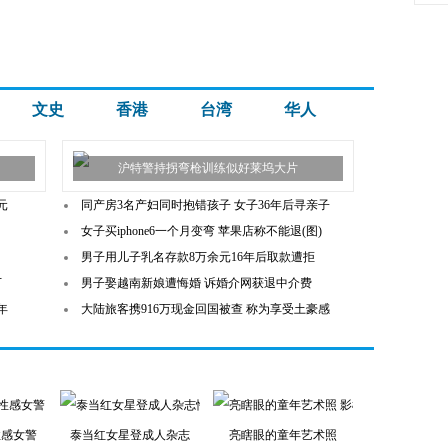
文史
香港
台湾
华人
沪特警持拐弯枪训练似好莱坞大片
元
同产房3名产妇同时抱错孩子 女子36年后寻亲子
女子买iphone6一个月变弯 苹果店称不能退(图)
男子用儿子乳名存款8万余元16年后取款遭拒
万
男子娶越南新娘遭悔婚 诉婚介网获退中介费
年
大陆旅客携916万现金回国被查 称为享受土豪感
性感女警
泰当红女星登成人杂志
亮瞎眼的童年艺术照