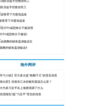
消防员徒手挖救农民工
游客零下30度泡温泉
片PS成恐怖分子被误用
跳舞的鱿鱼盖浇饭走红
海外网评
学习小组】官方多次提“铁帽子王”的背后深意
港台腔】供港东江水的账到底该怎么算？
大代表习近平在上海团强调了什么
克强报告5提“习近平”背后的深意