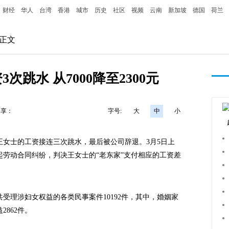
财经
华人
台湾
香港
城市
历史
社区
视频
云南
新加坡
德国
荷兰
 正文
次跳水 从7000降至2300元
分享：
字号:
大
中
小
，王女士的工资接连三次跳水，最后被公司辞退。3月5日上
劳动合同纠纷，判决王女士的“老东家”支付相应的工资差
受理涉妇女权益的各类民事案件10192件，其中，婚姻家
2862件。