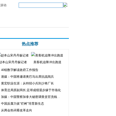
滚动
热点推荐
赵本山宋丹丹躲记者
美客机迫降冲出跑道
40组数字解读政府工作报告
港媒：中国将邀请奥巴马出席抗战阅兵
黄宏职业生涯：从特招小兵到少将厂长
体育总局原副局长:足球成绩退步缘于市场化
加媒：中国警察加拿大秘密调查贪官洗钱房产
中国反腐力拔“烂树”培育新生态
从两会热词看改革走向