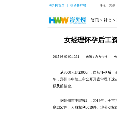
海外网首页
｜
移动客户端
评论
资讯
资讯
>
社会
>
女经理怀孕后工资3
2015-03-06 09:19:31
来源：东方今报
从7000元到2300元，自从怀孕后
午，郑州市中院二审公开开庭审理了这起
额及赔偿金。
据郑州市中院统计，2014年，全市共
庭3357件、人身权利3019件、涉劳动权益