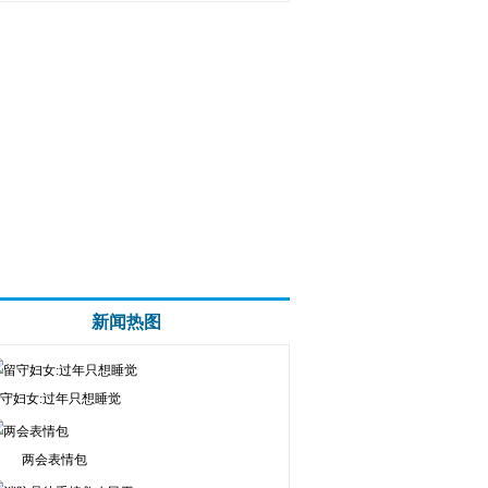
新闻热图
守妇女:过年只想睡觉
两会表情包