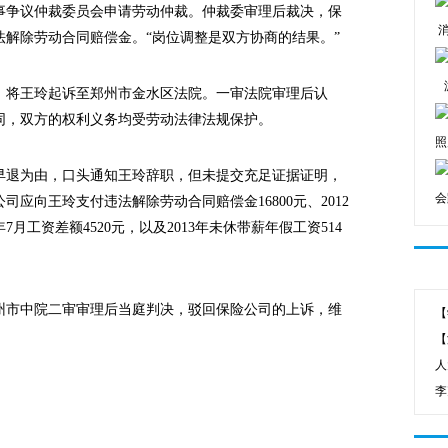
争议仲裁委员会申请劳动仲裁。仲裁委审理后裁决，保
解除劳动合同赔偿金。“岗位调整是双方协商的结果。”
将王玲起诉至郑州市金水区法院。一审法院审理后认
同，双方的权利义务均受劳动法律法规保护。
照
退为由，口头通知王玲辞职，但未提交充足证据证明，
会
司应向王玲支付违法解除劳动合同赔偿金16800元、2012
13年7月工资差额4520元，以及2013年未休带薪年假工资514
市中院二审审理后当庭判决，驳回保险公司的上诉，维
【
【
人
李