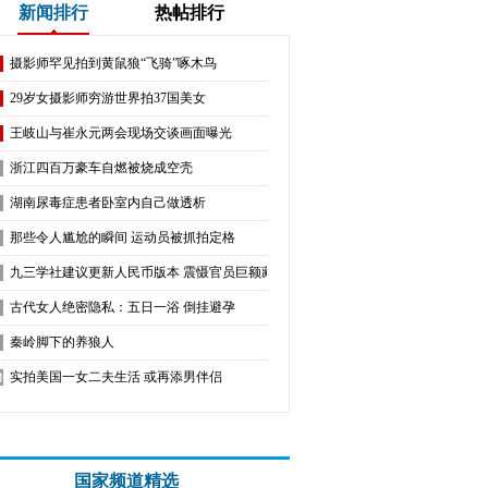
新闻排行
热帖排行
摄影师罕见拍到黄鼠狼“飞骑”啄木鸟
29岁女摄影师穷游世界拍37国美女
王岐山与崔永元两会现场交谈画面曝光
浙江四百万豪车自燃被烧成空壳
湖南尿毒症患者卧室内自己做透析
那些令人尴尬的瞬间 运动员被抓拍定格
九三学社建议更新人民币版本 震慑官员巨额藏现（图）
古代女人绝密隐私：五日一浴 倒挂避孕
秦岭脚下的养狼人
实拍美国一女二夫生活 或再添男伴侣
国家频道精选