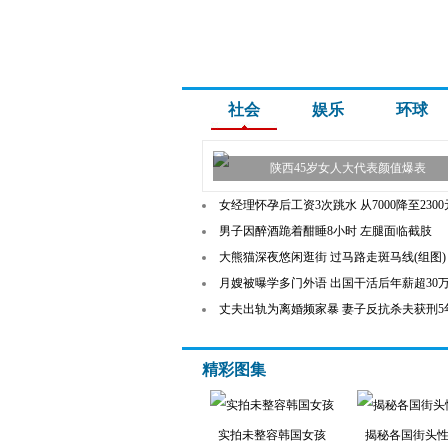
社会
娱乐
环球
陕西45岁女人大代表颜值爆表
女经理怀孕后工资3次跳水 从7000降至2300
男子因醉酒跪着酣睡8小时 左腿面临截肢
大熊猫深夜悠闲逛街 过马路走斑马线(组图)
月嫂被曝学多门外语 出国干活后年薪超30
丈夫出轨为离婚频家暴 妻子反抗杀夫获刑5
精彩图集
实拍未整容韩国女孩
揭秘各国街头