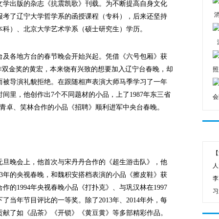
文学出版的杂志《抗震凯歌》刊载。为不断提高自身文化
时报考了辽宁大学哲学系的函授课程（专科），后来还坚持
本科）、北京大学艺术学系（硕士研究生）学历。
及各地方台的春节晚会开始兴起。凭借《六号包厢》获
、创作双金奖的黄宏，本来饶有兴致的想要加入辽宁台春晚，却
照
而被导演礼貌拒绝。在跟随相声表演大师马季学习了一年
间里，他创作出7个不同题材的小品，上了1987年东三省
会
方青卓、笑林合作的小品《招聘》顺利进军中央台春晚。
【
元旦晚会上，他首次与宋丹丹合作的《超生游击队》，他
人
93年的央视春晚，和魏积安搭档表演的小品《擦皮鞋》获
李
的1994年央视春晚小品《打扑克》、与巩汉林在1997
习
当年节目评比的一等奖。除了2013年、2014年外，每
间贡献了如《品茶》《开锁》《黄豆黄》等多部精彩作品。