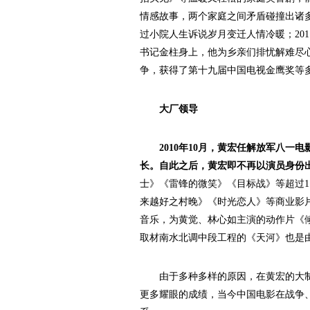
情感故事，两个家庭之间矛盾碰撞出诸
过小院人生诉说岁月变迁人情冷暖；20
书记金柱身上，他为乡亲们排忧解难尽
争，获得了第十九届中国电视金鹰奖等
大厂领导
2010年10月，黄宏任解放军八一
长。自此之后，黄宏即不再以演员身份
士》《雷锋的微笑》《目标战》等超过
来越好之村晚》《时光恋人》等商业影片
音乐，为黄觉、林心如主演的动作片《倾城
取材南水北调中段工程的《天河》也是
由于多种多样的原因，在黄宏的大制
更多耀眼的成绩，当今中国电影在战争