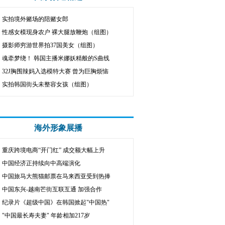
实拍境外赌场的陪赌女郎
性感女模现身农户 裸大腿放鞭炮（组图）
摄影师穷游世界拍37国美女（组图）
魂牵梦绕！ 韩国主播米娜妖精般的S曲线
32J胸围辣妈入选模特大赛 曾为巨胸烦恼
实拍韩国街头未整容女孩（组图）
海外形象展播
重庆跨境电商“开门红” 成交额大幅上升
中国经济正持续向中高端演化
中国旅马大熊猫邮票在马来西亚受到热捧
中国东兴-越南芒街互联互通 加强合作
纪录片《超级中国》在韩国掀起"中国热"
"中国最长寿夫妻" 年龄相加217岁