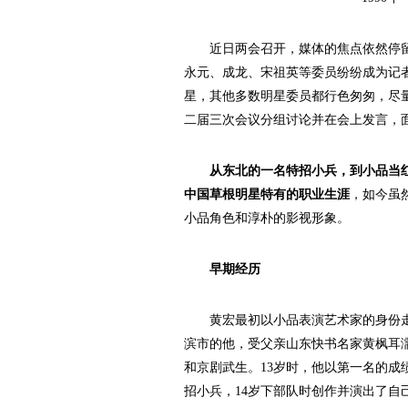
近日两会召开，媒体的焦点依然停留
永元、成龙、宋祖英等委员纷纷成为记
星，其他多数明星委员都行色匆匆，尽
二届三次会议分组讨论并在会上发言，面
从东北的一名特招小兵，到小品当
中国草根明星特有的职业生涯
，如今虽
小品角色和淳朴的影视形象。
早期经历
黄宏最初以小品表演艺术家的身份走进了
滨市的他，受父亲山东快书名家黄枫耳
和京剧武生。13岁时，他以第一名的
招小兵，14岁下部队时创作并演出了自