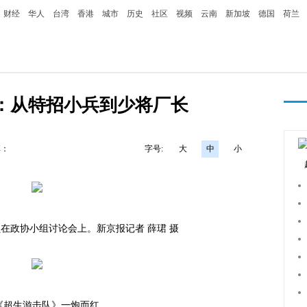
财经
华人
台湾
香港
城市
历史
社区
视频
云南
新加坡
德国
荷兰
：从特招小兵到少将厂长
享：
字号:
大
中
小
委员在政协小组讨论会上。新京报记者 薛珺 摄
年《超生游击队》一炮而红。