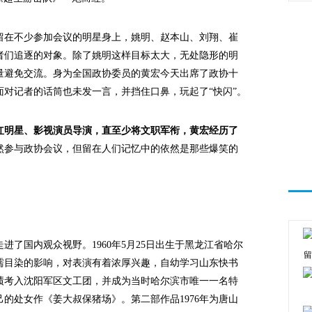
在不少参加会议的明星身上，姚明、赵本山、刘翔、崔
者们追逐的对象。除了姚明这样目标太大，无处隐形的明
量避免交流。身为全国政协委员的黄宏今天出席了政协十
对记者的话筒也未发一言，并挡住口鼻，玩起了“快闪”。
红明星、影视演员导演，直至少将文职军衔，黄宏经历了
然参与政协会议，但留在人们记忆中的依然是那些爆笑的
国内观众视野。1960年5月25日出生于黑龙江省哈尔
留
濡目染的影响，对表演有着浓厚兴趣，自幼学习山东快书
成绩考入沈阳军区文工团，并成为当时哈尔滨市唯一一名特
己的处女作《姜大叔保猪场》。第二部作品1976年为唐山