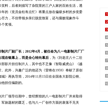
多笑料，后者则描写了杂院里的三户人家的百姓生活，透
11年的《党员金柱有点忙》将重点放在偏僻乡村的乡党委
心尽力，不但带领乡亲们脱贫致富，还与腐败现象作斗
多个奖项。
电影制片厂副厂长；2012年4月，被任命为八一电影制片厂厂
出现在银幕上，而是全心转向幕后
，为《刘老庄八十二壮
11部影片担任制片人，其中也不乏像《智取威虎山》《越
。此外，兴趣广泛的他还为《雷锋在1959》奉献了原创
》再执导筒，2014年11月15日在全国各大影院公映、
由他担任编剧的。
片厂领导任期中，曾经辉煌的八一电影制片厂并未取得
、军旅题材的匮乏，也与八一厂创作方面的衰落不无关