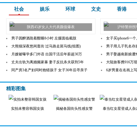
社会
娱乐
环球
文史
香港
陕西45岁女人大代表颜值爆表
沪特警持拐
男子因醉酒跪着酣睡8小时 左腿面临截肢
女子买iphone6
大熊猫深夜悠闲逛街 过马路走斑马线(组图)
男子用儿子乳名存款
月嫂被曝学多门外语 出国干活后年薪超30万
男子娶越南新娘遭
丈夫出轨为离婚频家暴 妻子反抗杀夫获刑5年
大陆旅客携916万
同产房3名产妇同时抱错孩子 女子36年后寻亲子
6岁男童在名画上写
精彩图集
实拍未整容韩国女孩
揭秘各国街头性感女警
泰当红女星登成人杂