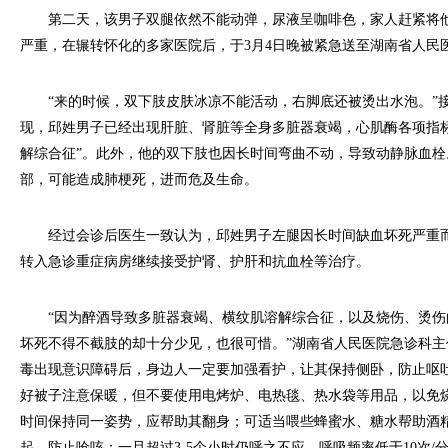
第二天，该男子双腿依然不能动弹，尿液呈咖啡色，家人赶紧将他
严重，在辗转怀化的多家医院后，于3月4日晚被紧急送至湖南省人民
“来的时候，双下肢皮肤冰凉不能活动，右脚底还被烫出水泡。”
现，邱姓男子已经出现肝脏、肾脏等全身多脏器衰竭，心肌酶各项指
解综合征”。此外，他的双下肢也因长时间弯曲不动，导致动静脉血
部，可能造成肺梗死，进而危及生命。
经过会诊后医生一致认为，邱姓男子左腿因长时间缺血坏死严重而
转入急诊重症病房继续接受护肾、护肝和抗血栓等治疗。
“因为醉酒导致多脏器衰竭、横纹肌溶解综合征，以及烧伤、烫伤
坏死不得不截肢的却十分少见，也很可惜。”湖南省人民医院急诊科
毒出现意识障碍后，身边人一定要加强看护，让其保持侧卧，防止呕
好被子注意保暖，但不要使用电烤炉、电热毯、热水袋等用品，以免
时间保持同一姿势，应帮助其翻身；可适当喂些蜂蜜水、糖水帮助酒
起，防止呛咳；一旦超过3-5个小时仍呼之不应，呼吸频率低于10次