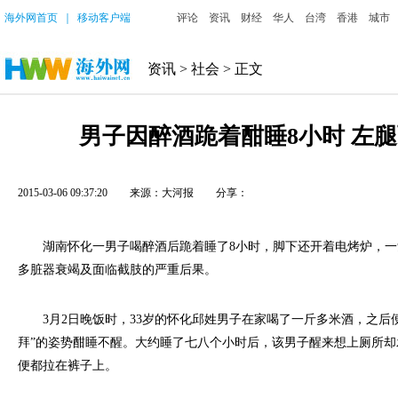
海外网首页
｜
移动客户端
评论
资讯
财经
华人
台湾
香港
城市
资讯
>
社会
> 正文
男子因醉酒跪着酣睡8小时 左
2015-03-06 09:37:20
来源：大河报
分享：
湖南怀化一男子喝醉酒后跪着睡了8小时，脚下还开着电烤炉，一
多脏器衰竭及面临截肢的严重后果。
3月2日晚饭时，33岁的怀化邱姓男子在家喝了一斤多米酒，之后
拜”的姿势酣睡不醒。大约睡了七八个小时后，该男子醒来想上厕所
便都拉在裤子上。