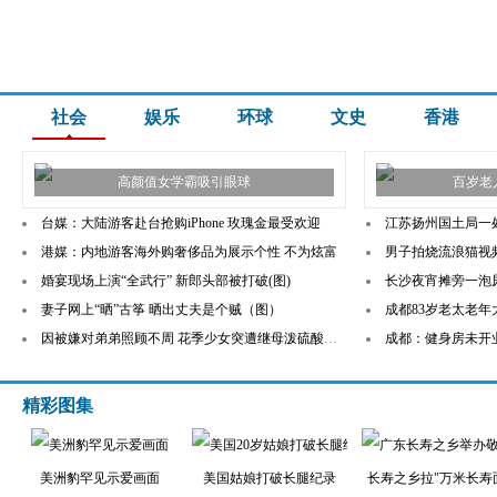
社会
娱乐
环球
文史
香港
高颜值女学霸吸引眼球
百岁老
台媒：大陆游客赴台抢购iPhone 玫瑰金最受欢迎
江苏扬州国土局一
港媒：内地游客海外购奢侈品为展示个性 不为炫富
男子拍烧流浪猫视频
婚宴现场上演“全武行” 新郎头部被打破(图)
长沙夜宵摊旁一泡
妻子网上“晒”古筝 晒出丈夫是个贼（图）
成都83岁老太老年
因被嫌对弟弟照顾不周 花季少女突遭继母泼硫酸毁容
成都：健身房未开
精彩图集
美洲豹罕见示爱画面
美国姑娘打破长腿纪录
长寿之乡拉"万米长寿