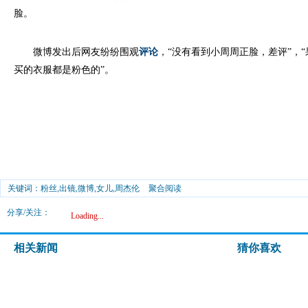
脸。
微博发出后网友纷纷围观
评论
，“没有看到小周周正脸，差评”，
买的衣服都是粉色的”。
关键词：粉丝,出镜,微博,女儿,周杰伦
聚合阅读
分享/关注：
Loading...
相关新闻
猜你喜欢