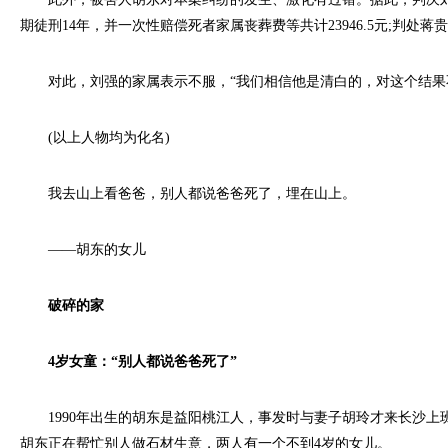
期徒刑14年，并一次性赔偿死者家属丧葬费等共计23946.5元;判处蒋
对此，刘强的家属表示不服，“我们相信他是清白的，对这个结果
(以上人物均为化名)
我去山上看爸爸，别人都说爸爸死了，埋在山上。
——胡东的女儿
破碎的家
4岁女童：“别人都说爸爸死了”
1990年出生的胡东是益阳桃江人，事发时与妻子胡玲才来长沙上
胡东正在帮忙别人做石材生意，两人有一个不到4岁的女儿。