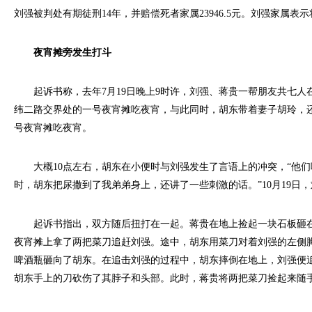
刘强被判处有期徒刑14年，并赔偿死者家属23946.5元。刘强家属表
夜宵摊旁发生打斗
起诉书称，去年7月19日晚上9时许，刘强、蒋贵一帮朋友共七人
纬二路交界处的一号夜宵摊吃夜宵，与此同时，胡东带着妻子胡玲，
号夜宵摊吃夜宵。
大概10点左右，胡东在小便时与刘强发生了言语上的冲突，“他们
时，胡东把尿撒到了我弟弟身上，还讲了一些刺激的话。”10月19日
起诉书指出，双方随后扭打在一起。蒋贵在地上捡起一块石板砸在
夜宵摊上拿了两把菜刀追赶刘强。途中，胡东用菜刀对着刘强的左侧
啤酒瓶砸向了胡东。在追击刘强的过程中，胡东摔倒在地上，刘强便
胡东手上的刀砍伤了其脖子和头部。此时，蒋贵将两把菜刀捡起来随