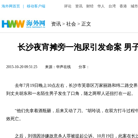
海外网首页
｜
移动客户端
评论
资讯
财经
华人
台湾
香港
城市
资讯
>
社会
> 正文
长沙夜宵摊旁一泡尿引发命案 男
2015-10-20 09:51:25
来源：华声在线
分享：
去年7月19日晚上10点左右，长沙市芙蓉区万家丽路和纬二路交
到丈夫胡东和一名陌生男子发生了口角，随之两帮人还扭打在一起。
“他们先拿着酒瓶砸，后来又动了刀。”胡玲说，在双方打斗过程
效死亡。
之后，刘强因涉嫌故意杀人罪被提起公诉。10月19日，此案在长