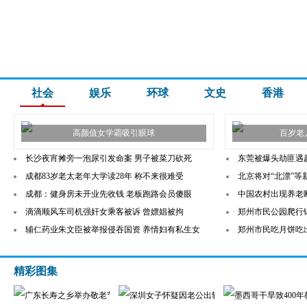
社会
娱乐
环球
文史
香港
高颜值女学霸吸引眼球
百岁老
长沙夜宵摊旁一泡尿引发命案 男子被菜刀砍死
东莞被爆头劫匪遇
成都83岁老太老年大学读28年 称不来很难受
北京将对“北漂”
成都：健身房未开业先收钱 老板跑路会员傻眼
中国农村出现养老
滴滴顺风车司机强奸女乘客被诉 曾嫖娼被拘
郑州市民公园爬行锻
辅仁药业朱文臣被举报侵吞国资 养情妇有私生女
郑州市民吃月饼吃出
精彩图集