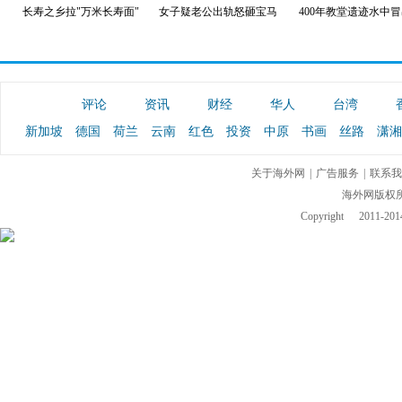
长寿之乡拉"万米长寿面"
女子疑老公出轨怒砸宝马
400年教堂遗迹水中
评论
资讯
财经
华人
台湾
新加坡
德国
荷兰
云南
红色
投资
中原
书画
丝路
潇湘
关于海外网
|
广告服务
|
联系我
海外网版权
Copyright
2011-2014 