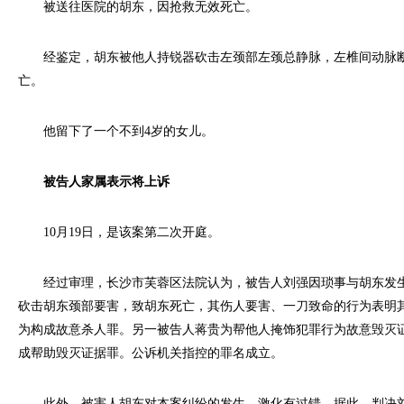
被送往医院的胡东，因抢救无效死亡。
经鉴定，胡东被他人持锐器砍击左颈部左颈总静脉，左椎间动脉断
亡。
他留下了一个不到4岁的女儿。
被告人家属表示将上诉
10月19日，是该案第二次开庭。
经过审理，长沙市芙蓉区法院认为，被告人刘强因琐事与胡东发生
砍击胡东颈部要害，致胡东死亡，其伤人要害、一刀致命的行为表明
为构成故意杀人罪。另一被告人蒋贵为帮他人掩饰犯罪行为故意毁灭
成帮助毁灭证据罪。公诉机关指控的罪名成立。
此外，被害人胡东对本案纠纷的发生、激化有过错。据此，判决刘