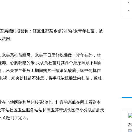
安局接到报警称：辖区北部某乡镇的18岁女青年杜苗，被
入法网。
米央系杜苗继母。米央平日里好吃懒做，常年在外，对
抚养。心胸狭隘的米 央认为杜苗对其两个弟弟照顾不周而
12月，米央在兰州务工期间购买一瓶浓硫酸藏于家中伺机作
看电视，米央趁杜苗不注意，将半瓶浓硫酸泼向杜苗，致杜
在当地医院和兰州接受治疗。杜喜的亲戚在网上看到本
区汽车站社区卫生服务站站长高玉萍带烧伤医疗小分队赶赴天
女又赶到了定西。
东