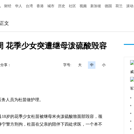
讯
财经
华人
台湾
香港
城市
历史
社区
视频
新加坡
德国
荷兰
滚动
 正文
周 花季少女突遭继母泼硫酸毁容
分享：
字号:
大
中
小
威
军
人员为杜苗做护理。
8岁的花季少女杜苗被继母米央泼硫酸致面部毁容，颈
静宁警方刑拘，杜苗在父亲的陪伴下四处求医，一个本不