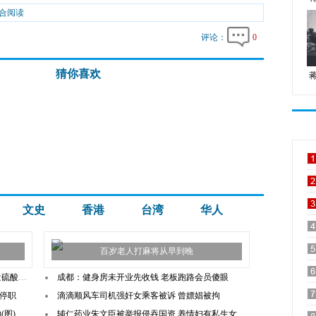
合阅读
评论：
0
猜你喜欢
文史
香港
台湾
华人
百岁老人打麻将从早到晚
酸毁容
成都：健身房未开业先收钱 老板跑路会员傻眼
停职
滴滴顺风车司机强奸女乘客被诉 曾嫖娼被拘
(图)
辅仁药业朱文臣被举报侵吞国资 养情妇有私生女