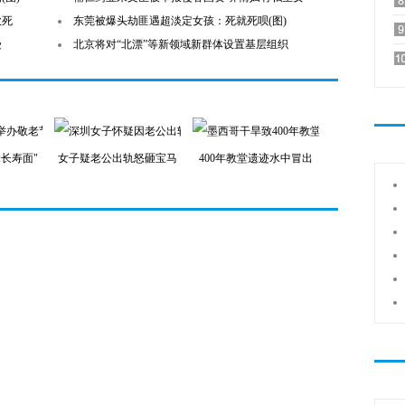
砍死
东莞被爆头劫匪遇超淡定女孩：死就死呗(图)
受
北京将对“北漂”等新领域新群体设置基层组织
长寿面"
女子疑老公出轨怒砸宝马
400年教堂遗迹水中冒出