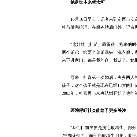
她身世本来就坎坷
10月16日早上，记者来到定西市安
杜苗做完护理。在服务站后门外，记者
“这娃娃（杜苗）乖得很，抱来的时候
两个弟弟，给两个弟弟洗头、洗衣服，
来不进家门。都是我的命，我认了。她
原来，杜喜第一次婚后，夫妻两人并
孩子，这个孩子就是现在已经18岁的杜
2003年，杜喜再与米央结婚开始了他
医院呼吁社会能给予更多关注
“我们目前主要是抗疤痕增生、部分ll
2%肉芽创面，面部疤痕增生明显，眼