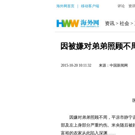
海外网首页
｜
移动客户端
评论
资
资讯
>
社会
>
因被嫌对弟弟照顾不
2015-10-20 10:11:32
来源：中国新闻网
医务
因嫌对弟弟照顾不周，平凉市静宁县1
部及左上身部分严重灼伤。米央随后被
富裕的农家从此陷入深渊……