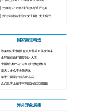
28岁已婚男子生殖器被铁螺帽套住
伦敦街头张灯结彩迎接习近平访英
探访尘肺病村现状:女子两任丈夫病死
国家频道精选
靠美貌获取情报 盘点世界著名美女间谍
全球最佳旅行摄影照片大赏
中国版“奥巴马”走红 模仿惟妙惟肖
夏天，多么不舍说再见
苹果公司举行新品发布会
盘点世界上最不可思议的迷宫(组图)
海外形象展播