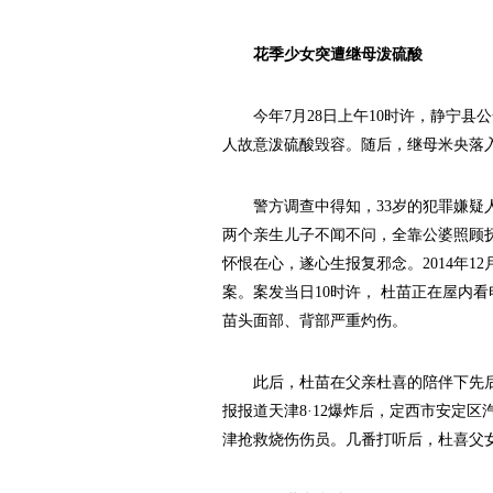
花季少女突遭继母泼硫酸
今年7月28日上午10时许，静宁县公
人故意泼硫酸毁容。随后，继母米央落
警方调查中得知，33岁的犯罪嫌疑人
两个亲生儿子不闻不问，全靠公婆照顾
怀恨在心，遂心生报复邪念。2014年
案。案发当日10时许， 杜苗正在屋内
苗头面部、背部严重灼伤。
此后，杜苗在父亲杜喜的陪伴下先后
报报道天津8·12爆炸后，定西市安定
津抢救烧伤伤员。几番打听后，杜喜父