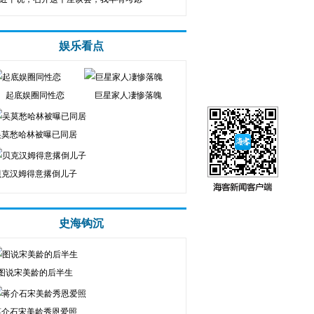
娱乐看点
起底娱圈同性恋
巨星家人凄惨落魄
吴莫愁哈林被曝已同居
贝克汉姆得意撂倒儿子
史海钩沉
图说宋美龄的后半生
蒋介石宋美龄秀恩爱照