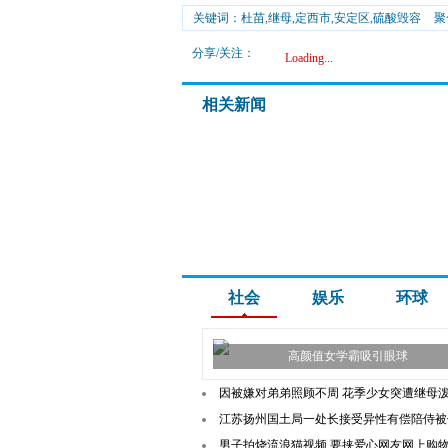
关键词：杜苗,继母,定西市,安定区,硫酸毁容
聚
分享/关注：
Loading...
相关新闻
社会
娱乐
环球
高颜值女学霸吸引眼球
因被嫌对弟弟照顾不周 花季少女突遭继母泼硫
江苏扬州国土局一处长接受异性有偿陪侍被
男子拍烧流浪猫视频 要挟爱心网友网上购物