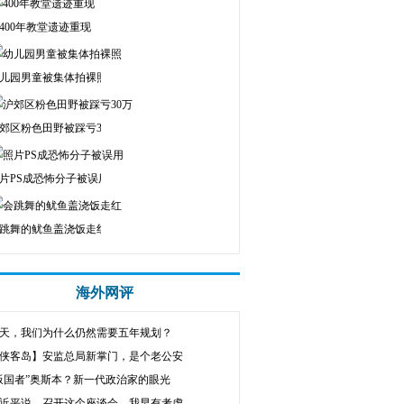
400年教堂遗迹重现
儿园男童被集体拍裸照
郊区粉色田野被踩亏30万
片PS成恐怖分子被误用
跳舞的鱿鱼盖浇饭走红
海外网评
天，我们为什么仍然需要五年规划？
侠客岛】安监总局新掌门，是个老公安
叛国者”奥斯本？新一代政治家的眼光
近平说，召开这个座谈会，我早有考虑