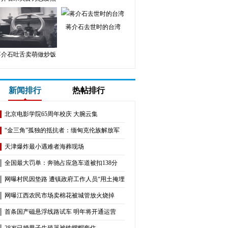
蒋介石去世时的台湾
蒋介石吐舌卖萌做炒饭
新闻排行
热帖排行
北京电影学院65周年校庆 大腕云集
“金三角”孤独的抵抗者：缅甸克伦族解放军
天津爆炸最小遇难者海葬现场
全国最大罚单：奔驰占应急车道被扣138分
网曝村民因垫路 遭镇政府工作人员“用土掩埋”
网曝江西农民市场卖棉花被城管放火烧掉
首条国产磁悬浮线路试车 明年将开通运营