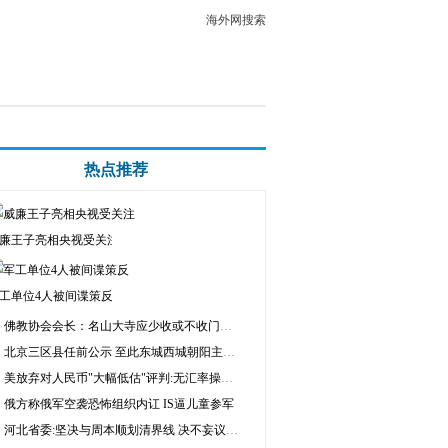
海外网搜索
热点推荐
廉王子亮相央视受关注
工单位4人被间谍策反
佛教协会会长：名山大寺应少收或不收门票费
北京三区县任前公示 至此东城西城朝阳主将齐换
美放弃对人民币"大幅低估"评判:无汇率操纵者
俄方称俄军空袭恐怖组织内讧 IS逼儿童参军
河北省委:坚决与周本顺划清界线 决不妄议中央