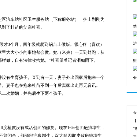
定区汽车站社区卫生服务站（下称服务站），护士刚刚为
幼
见到了杜苗的父亲杜喜。
沪
才3个月，四年级就爬到锅台上做饭。很心疼（喜欢）
家里大大小小的事她都会做。她（米央）一天到处跑，从
那样做，自有法律收拾她。”杜喜望着记者泪如雨下。
照
没有生育孩子。直到有一天，妻子外出回家后抱来一个
会
苗。妻子也在抱来杜苗不到一年后离家出走再无音讯。
的第二次婚姻，并先后生下两个孩子。
今
【
l度植皮没有成活创面的修复。现在16%创面疤痕增生，
“
睑不能闭合，颌颈部疤痕增生，双大腿因取皮致疤痕增生，
习