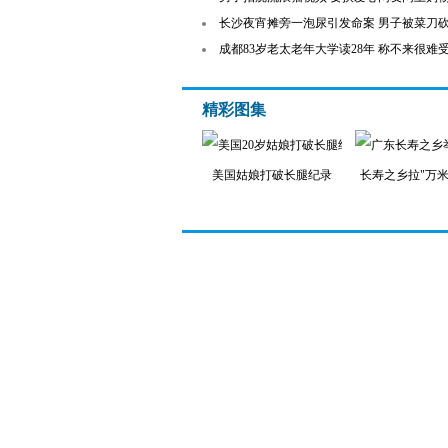
长沙夜宵摊旁一泡尿引发命案 男子被菜刀
成都83岁老太老年大学读28年 称不来很难
精彩图集
美国姑娘打破长腿纪录
长寿之乡拉"万米