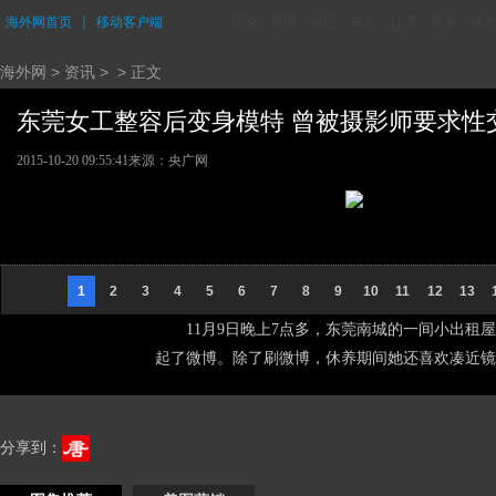
海外网首页
｜
移动客户端
评论
资讯
财经
华人
台湾
香港
城市
海外网
>
资讯
> > 正文
东莞女工整容后变身模特 曾被摄影师要求性交易
2015-10-20 09:55:41
来源：央广网
1
2
3
4
5
6
7
8
9
10
11
12
13
11月9日晚上7点多，东莞南城的一间小出
起了微博。除了刷微博，休养期间她还喜欢凑近镜
分享到：