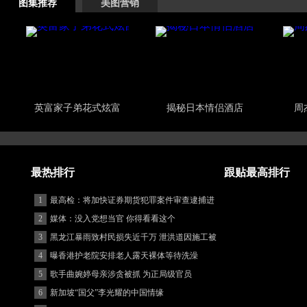
图集推荐
美图营销
英富家子弟花式炫富
揭秘日本情侣酒店
周
最热排行
跟贴最高排行
1
最高检：将加快证券期货犯罪案件审查逮捕进
度
2
媒体：没入党想当官 你得看看这个
3
黑龙江暴雨致村民损失近千万 泄洪道因施工被
堵
4
曝香港护老院安排老人露天裸体等待洗澡
5
歌手曲婉婷母亲涉贪被抓 为正局级官员
6
新加坡“国父”李光耀的中国情缘