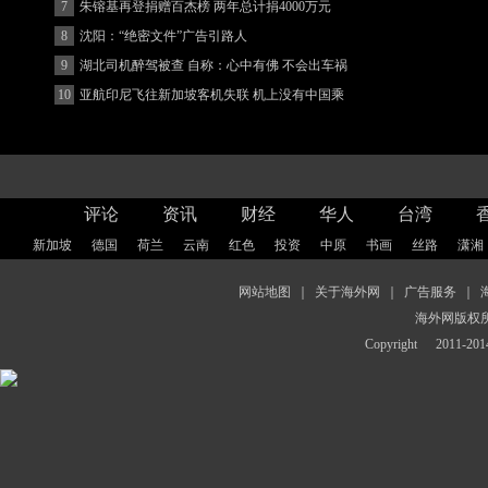
7
朱镕基再登捐赠百杰榜 两年总计捐4000万元
8
沈阳：“绝密文件”广告引路人
9
湖北司机醉驾被查 自称：心中有佛 不会出车祸
(图)
10
亚航印尼飞往新加坡客机失联 机上没有中国乘
客
评论
资讯
财经
华人
台湾
新加坡
德国
荷兰
云南
红色
投资
中原
书画
丝路
潇湘
网站地图
｜
关于海外网
｜
广告服务
｜
海外网版权
Copyright
2011-2014 