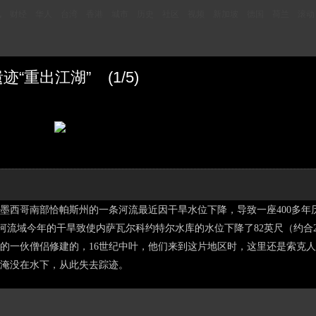
讯
财经
华人
台湾
香港
城市
历史
社区
视频
新加坡
德国
荷兰
滚动
“重出江湖” (1/5)
息，墨西哥南部恰帕斯州的一条河流最近因干旱水位下降，导致一座400多年
瓦河流域今年的干旱致使内萨瓦尔科约特尔水库的水位下降了82英尺（约合
的一伙僧侣修建的，16世纪中叶，他们来到这片地区时，这里还是索克人的
淹没在水下，从此失去踪迹。