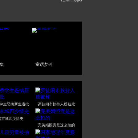
(责编：孙蒙)
集
童话梦碎
学生恶搞新生遭批
歹徒闹市挟持人质被毙
揭京城四少情史
完美婚照竟是这么拍的