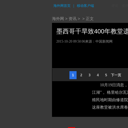
海外网首页
｜
移动客户端
评论
资
海外网
>
资讯
> > 正文
墨西哥干旱致400年教堂遗迹
2015-10-20 09:50:06
来源：中国新闻网
1
2
3
4
5
下一页
10月19日消
江湖” 。格里哈尔
殖民地时期由修道院
这座教堂被洪水席卷