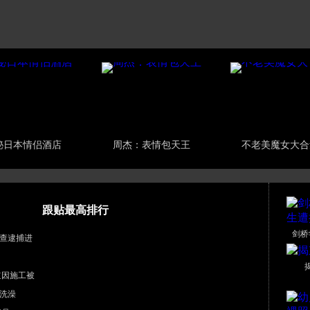
秘日本情侣酒店
周杰：表情包天王
不老美魔女大合
跟贴最高排行
剑桥
查逮捕进
道因施工被
洗澡