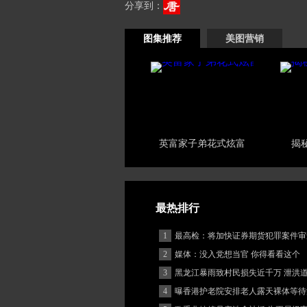
分享到：
图集推荐
美图营销
英富家子弟花式炫富
揭
最热排行
1
最高检：将加快证券期货犯罪案件审
度
2
媒体：没入党想当官 你得看看这个
3
黑龙江暴雨致村民损失近千万 泄洪
堵
4
曝香港护老院安排老人露天裸体等待