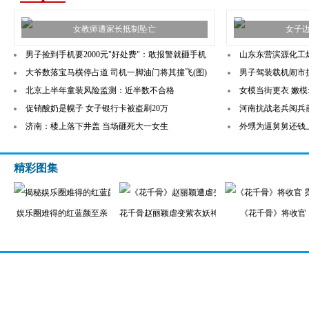
女教师遭家长抵制坠亡
女子
男子捡到手机要2000元"好处费"：敢报警就砸手机
山东东营滨源化工
大爷数落宝马横停占道 司机一脚油门将其撞飞(图)
男子驾装载机闹市
北京上半年童装风险监测：近半数不合格
女模当街更衣 嫩模
促销酸奶是幌子 女子银行卡被盗刷20万
河南抗战老兵阅兵前
济南：楼上落下井盖 当场砸死大一女生
外甥为逼舅舅还钱上
精彩图集
娱乐圈难得的红蓝颜至亲
花千骨赵丽颖虐变紫衣妖神
《花千骨》将收官