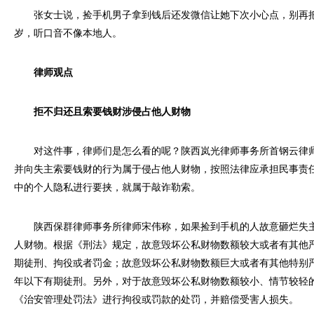
张女士说，捡手机男子拿到钱后还发微信让她下次小心点，别再把
岁，听口音不像本地人。
律师观点
拒不归还且索要钱财涉侵占他人财物
对这件事，律师们是怎么看的呢？陕西岚光律师事务所首钢云律师
并向失主索要钱财的行为属于侵占他人财物，按照法律应承担民事责
中的个人隐私进行要挟，就属于敲诈勒索。
陕西保群律师事务所律师宋伟称，如果捡到手机的人故意砸烂失主
人财物。根据《刑法》规定，故意毁坏公私财物数额较大或者有其他
期徒刑、拘役或者罚金；故意毁坏公私财物数额巨大或者有其他特别严
年以下有期徒刑。另外，对于故意毁坏公私财物数额较小、情节较轻
《治安管理处罚法》进行拘役或罚款的处罚，并赔偿受害人损失。