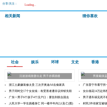
分享/关注：
Loading...
相关新闻
猜你喜欢
社会
娱乐
环球
文史
香港
沉迷游戏致妻出走 男子赤裸跳楼
男童戴痰盂
浙江土豪嫌装修太贵 三次开奥迪A6去偷家具
广东普宁市看守所
男子同时交17个女友续：有受害者遭非议抑郁失联
女白领花14万赴韩
广东一男子6个孩子4个没户口：要告到联合国去
男子遇车祸见死不
人民大学一学生跳楼身亡 同一楼半年内2人坠亡(图)
村民2件传家宝被镇