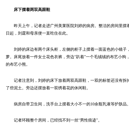
床下摆着两双高跟鞋
昨天上午，记者走进广州美莱医院刘婷的病房。整洁的房间里摆着两张床
日起，刘霆和母亲便一直吃住在此。
刘婷的床边有两个床头柜，左侧的柜子上摆着一面蓝色的小镜子，
萝。床尾放着一件女士花色衣裤，旁边“趴着”一个毛绒绒的布艺小狗
的布艺小熊。
记者注意到，刘婷的床下放着两双高跟鞋，一双的标签还没有拆掉
了些泥土。旁边还摆放着一双绣着花的休闲鞋。
病房自带卫生间，洗手台上摆着大小不一的10余瓶乳液等护肤品
记者环顾整个房间，已经找不到一丝“男性痕迹”。