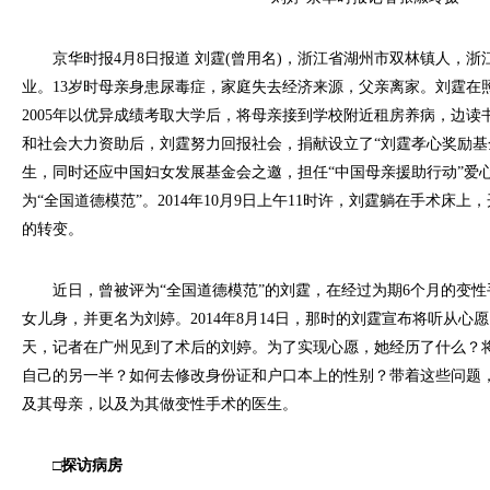
京华时报4月8日报道 刘霆(曾用名)，浙江省湖州市双林镇人，浙
业。13岁时母亲身患尿毒症，家庭失去经济来源，父亲离家。刘霆在
2005年以优异成绩考取大学后，将母亲接到学校附近租房养病，边读
和社会大力资助后，刘霆努力回报社会，捐献设立了“刘霆孝心奖励基
生，同时还应中国妇女发展基金会之邀，担任“中国母亲援助行动”爱心宣
为“全国道德模范”。2014年10月9日上午11时许，刘霆躺在手术床
的转变。
近日，曾被评为“全国道德模范”的刘霆，在经过为期6个月的变性
女儿身，并更名为刘婷。2014年8月14日，那时的刘霆宣布将听从心
天，记者在广州见到了术后的刘婷。为了实现心愿，她经历了什么？
自己的另一半？如何去修改身份证和户口本上的性别？带着这些问题
及其母亲，以及为其做变性手术的医生。
□探访病房