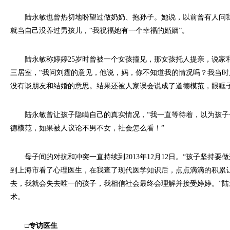
陆永敏也曾热切地盼望过做奶奶、抱孙子。她说，以前曾有人问我
就当自己没养过男孩儿，“我祝福她有一个幸福的婚姻”。
陆永敏称婷婷25岁时曾被一个女孩撞见，那女孩托人提亲，说家
三居室，“我问刘霆的意见，他说，妈，你不知道我的情况吗？我当
没有谈朋友和结婚的意思。结果还被人家误会说成了道德模范，眼眶子
陆永敏曾让孩子隐瞒自己的真实情况，“我一直等待着，以为孩子
德模范，如果被人议论不男不女，社会怎么看！”
母子间的对抗和冲突一直持续到2013年12月12日。“孩子坚持要
到上海市看了心理医生，在我查了现代医学知识后，点点滴滴的积累
去，我就会失去唯一的孩子，我相信社会最终会理解并接受婷婷。”
术。
□专访医生