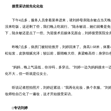
接受采访前先化化妆
下午4点多，服务人员拿着菜单进来，请刘婷母亲陆永敏点当天晚
没来吃饭，这还剩了些，我们晚上吃就行。”陆永敏说，她们就餐是
下，陆永敏还是点了一些。为迎接术后媒体见面会，刘婷接受医院全身
昨晚7点多，病房门被轻轻推开，刘婷回来了。身高1.68米，体重
松短发，皮肤细腻光泽；较以前，眼睛略大些、鼻梁略高些；身穿白
“妈妈，晚上气温低，你冷吗，多穿点。”刘婷一边为妈妈接水一
化不大，但一听就是位女士。
听说记者想拍照片，刘婷赶紧说：“我再化化妆，换个衣服。”刘
妆师给自己化了一遍妆，这才开始接受采访。
□专访刘婷