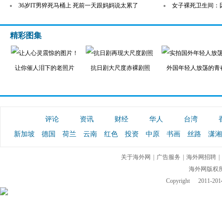
36岁IT男猝死马桶上 死前一天跟妈妈说太累了
女子裸死卫生间：
精彩图集
让你催人泪下的老照片
抗日剧大尺度赤裸剧照
外国年轻人放荡的青
评论
资讯
财经
华人
台湾
新加坡
德国
荷兰
云南
红色
投资
中原
书画
丝路
潇湘
关于海外网
|
广告服务
|
海外网招聘
|
海外网版权
Copyright
2011-2014 