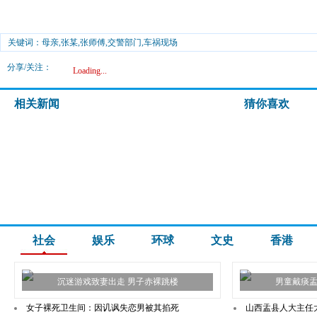
关键词：母亲,张某,张师傅,交警部门,车祸现场
分享/关注：
Loading...
相关新闻
猜你喜欢
社会
娱乐
环球
文史
香港
沉迷游戏致妻出走 男子赤裸跳楼
男童戴痰盂
女子裸死卫生间：因讥讽失恋男被其掐死
山西盂县人大主任