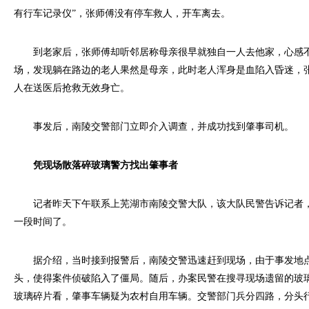
有行车记录仪”，张师傅没有停车救人，开车离去。
到老家后，张师傅却听邻居称母亲很早就独自一人去他家，心感不
场，发现躺在路边的老人果然是母亲，此时老人浑身是血陷入昏迷，张
人在送医后抢救无效身亡。
事发后，南陵交警部门立即介入调查，并成功找到肇事司机。
凭现场散落碎玻璃警方找出肇事者
记者昨天下午联系上芜湖市南陵交警大队，该大队民警告诉记者，
一段时间了。
据介绍，当时接到报警后，南陵交警迅速赶到现场，由于事发地点
头，使得案件侦破陷入了僵局。随后，办案民警在搜寻现场遗留的玻
玻璃碎片看，肇事车辆疑为农村自用车辆。交警部门兵分四路，分头