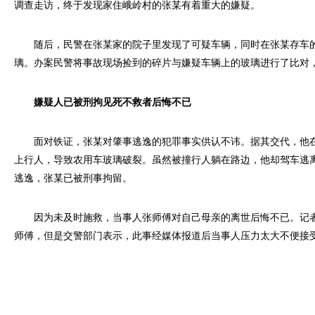
调查走访，终于发现家住峨岭村的张某有着重大的嫌疑。
随后，民警在张某家的院子里发现了可疑车辆，同时在张某存车的
璃。办案民警将事故现场捡到的碎片与嫌疑车辆上的玻璃进行了比对
嫌疑人已被刑拘见死不救者后悔不已
面对铁证，张某对肇事逃逸的犯罪事实供认不讳。据其交代，他在
上行人，导致农用车玻璃破裂。虽然被撞行人躺在路边，他却驾车逃
逃逸，张某已被刑事拘留。
因为未及时施救，当事人张师傅对自己母亲的离世后悔不已。记者
师傅，但是交警部门表示，此事经媒体报道后当事人压力太大不便接