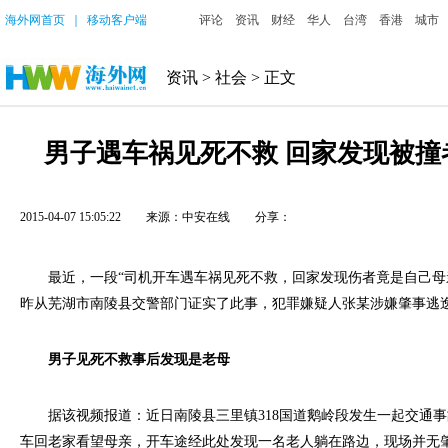
海外网首页
｜
移动客户端
评论
资讯
财经
华人
台湾
香港
城市
资讯
>
社会
> 正文
男子遇车祸见死不救 回家发现被撞
2015-04-07 15:05:22
来源：中安在线
分享：
最近，一段“司机开车遇车祸见死不救，回家发现伤者竟是自己母
昨从芜湖市南陵县交警部门证实了此事，犯罪嫌疑人张某涉嫌肇事逃
男子见死不救事后发现是老母
据该视频报道：近日南陵县三里镇318国道鹅岭段发生一起交通事
车回老家看望母亲，开车途经此处发现一名老人躺在路边，现场并无