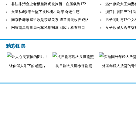
非法排污企业老板坐路虎被拘留：血压飙到172
温州存款大王为妻存
女童从6楼阳台坠下被铁栅栏刺穿 奇迹生还
浙江仙居回应“村民
南京收养家庭半数是亲戚关系 虐童将无收养资格
男子同时与17个女
网曝南昌海事局公车私用扫墓 回应：检查渡口
女子欲雇人给爷爷
精彩图集
让你催人泪下的老照片
抗日剧大尺度赤裸剧照
外国年轻人放荡的青