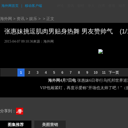
海外网首页
｜
移动客户端
评论
资讯
财经
华人
台湾
香港
城市
海外网
>
资讯
>
娱乐
> > 正文
张惠妹挑逗肌肉男贴身热舞 男友赞帅气 (1/1
2015-04-07 09:10:36
来源：海外网
1
2
3
4
5
6
7
8
9
10
11
下一页
海外网4月7日电
张惠妹6日举行乌托邦世界巡
VIP包厢紧盯，再度示爱称“开场也太帅了吧！”（
分享到：
图集推荐
美图营销