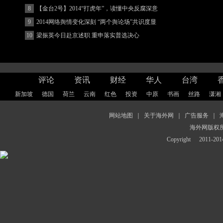
8
【金台2号】2014“打虎年”，读懂中央反腐深意
9
2014网络舆情变化深刻 “两个舆论场”共识度显
著增强
10
梁振英今日赴京述职 重申落实普选决心
评论
资讯
财经
华人
台湾
新加坡
德国
荷兰
云南
红色
投资
中原
书画
丝路
潇湘
网站地图
｜
关于海外网
｜
广告服务
｜
海外网版权
Copyright
2011-2014 