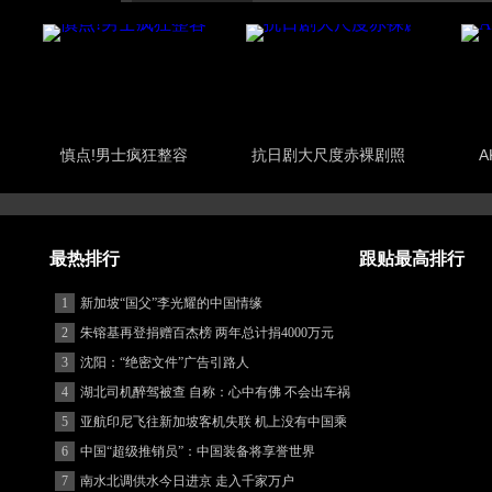
慎点!男士疯狂整容
抗日剧大尺度赤裸剧照
A
最热排行
跟贴最高排行
1
新加坡“国父”李光耀的中国情缘
2
朱镕基再登捐赠百杰榜 两年总计捐4000万元
3
沈阳：“绝密文件”广告引路人
4
湖北司机醉驾被查 自称：心中有佛 不会出车祸
(图)
5
亚航印尼飞往新加坡客机失联 机上没有中国乘
客
6
中国“超级推销员”：中国装备将享誉世界
7
南水北调供水今日进京 走入千家万户