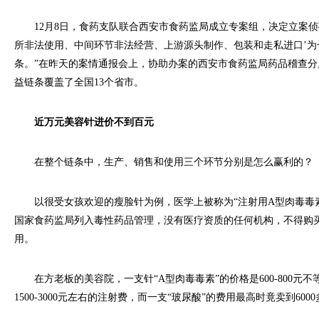
12月8日，食药支队联合西安市食药监局成立专案组，决定立案侦破
所非法使用、中间环节非法经营、上游源头制作、包装和走私进口’为
条。”在昨天的案情通报会上，协助办案的西安市食药监局药品稽查
益链条覆盖了全国13个省市。
近万元美容针进价不到百元
在整个链条中，生产、销售和使用三个环节分别是怎么赢利的？
以很受女孩欢迎的瘦脸针为例，医学上被称为“注射用A型肉毒毒素
国家食药监局列入毒性药品管理，没有医疗资质的任何机构，不得购
用。
在方老板的美容院，一支针“A型肉毒毒素”的价格是600-800元
1500-3000元左右的注射费，而一支“玻尿酸”的费用最高时竟卖到600