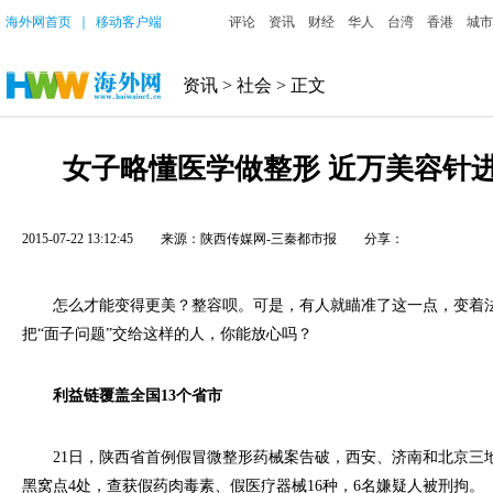
海外网首页
｜
移动客户端
评论
资讯
财经
华人
台湾
香港
城市
资讯
>
社会
> 正文
女子略懂医学做整形 近万美容针
2015-07-22 13:12:45
来源：陕西传媒网-三秦都市报
分享：
怎么才能变得更美？整容呗。可是，有人就瞄准了这一点，变着法
把“面子问题”交给这样的人，你能放心吗？
利益链覆盖全国13个省市
21日，陕西省首例假冒微整形药械案告破，西安、济南和北京三地
黑窝点4处，查获假药肉毒素、假医疗器械16种，6名嫌疑人被刑拘。