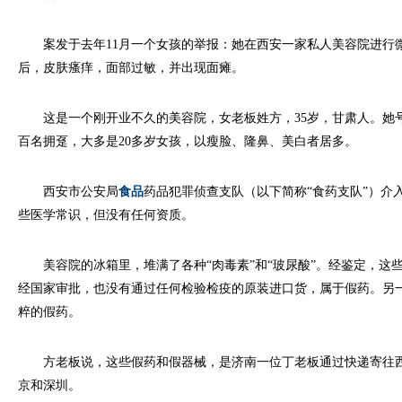
案发于去年11月一个女孩的举报：她在西安一家私人美容院进行
后，皮肤瘙痒，面部过敏，并出现面瘫。
这是一个刚开业不久的美容院，女老板姓方，35岁，甘肃人。她
百名拥趸，大多是20多岁女孩，以瘦脸、隆鼻、美白者居多。
西安市公安局
食品
药品犯罪侦查支队（以下简称“食药支队”）介
些医学常识，但没有任何资质。
美容院的冰箱里，堆满了各种“肉毒素”和“玻尿酸”。经鉴定，这
经国家审批，也没有通过任何检验检疫的原装进口货，属于假药。另
粹的假药。
方老板说，这些假药和假器械，是济南一位丁老板通过快递寄往西
京和深圳。