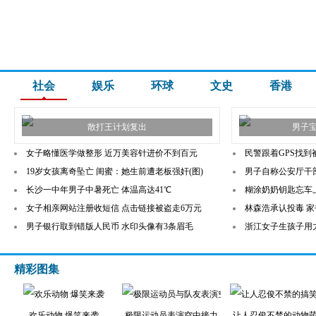
社会
娱乐
环球
文史
香港
散打王计划复出
男子
女子略懂医学做整形 近万美容针进价不到百元
民警跟着GPS找到
19岁女孩离奇坠亡 闺蜜：她生前遭老板强奸(图)
男子自称公安厅干部
长沙一中年男子中暑死亡 体温高达41℃
糊涂奶奶钥匙忘车上
女子相亲网站注册收短信 点击链接被盗走6万元
林森浩承认投毒 
男子银行取到错版人民币 水印头像有3条眉毛
浙江女子生孩子用
精彩图集
欢乐动物 爆笑来袭
极限运动员表演空中接力
让人忍俊不禁的动物