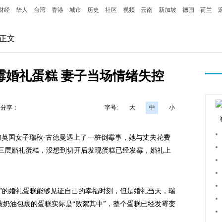
财经
华人
台湾
香港
城市
历史
社区
视频
云南
新加坡
德国
荷兰
 正文
霉婚礼蛋糕 妻子当场情绪失控
分享：
字号:
大
中
小
英国女子瑞秋·古德曼遇上了一桩倒霉事，她与丈夫花费
了一个三层婚礼蛋糕，没想到切开后发现蛋糕已经发霉，婚礼上
的婚礼蛋糕能够见证自己的幸福时刻，但是婚礼当天，瑞
奶油包裹的蛋糕实际是“败絮其中”，整个蛋糕已经发霉变