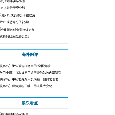
史上最唯美毕业照
片PS成恐怖分子被误用
跳舞的鱿鱼盖浇饭走红
海外网评
侠客岛】那些被连夜撤销的“全国劳模”
学习小组】首次披露习近平谈法治的内部讲话
【侠客岛】中纪委办案人员揭秘：如何发现老虎的线索
侠客岛】媒体揭秘王岐山用人重大变化
娱乐看点