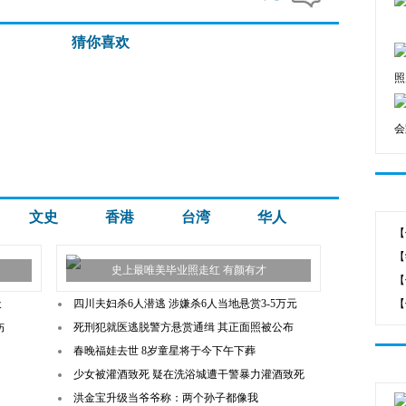
猜你喜欢
照
会
文史
香港
台湾
华人
【
【
史上最唯美毕业照走红 有颜有才
天
四川夫妇杀6人潜逃 涉嫌杀6人当地悬赏3-5万元
【
伤
死刑犯就医逃脱警方悬赏通缉 其正面照被公布
春晚福娃去世 8岁童星将于今下午下葬
少女被灌酒致死 疑在洗浴城遭干警暴力灌酒致死
洪金宝升级当爷爷称：两个孙子都像我