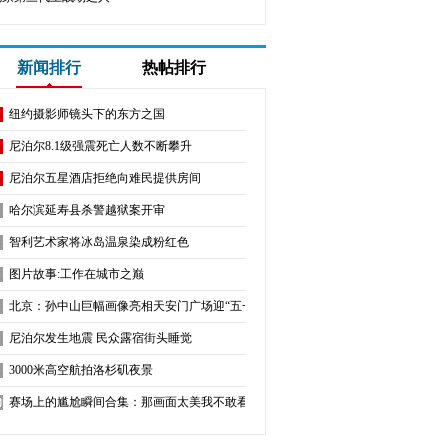
新闻排行
热帖排行
纽约摄影师镜头下的东方之国
尼泊尔8.1级强震死亡人数不断攀升
尼泊尔五星酒店拒绝向难民提供房间
哈尔滨延寿县杀警越狱案开审
智利艺术家将冰岛温泉染成粉红色
图片故事:工作在城市之巅
北京：孙中山巨幅画像亮相天安门广场迎“五一”
尼泊尔发生地震 民众露宿街头睡觉
3000米高空航拍洛杉矶夜景
赛场上的尴尬瞬间合集：那画面太美我不敢看