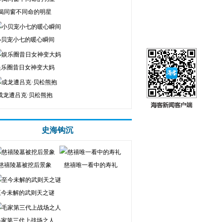
揭同窗不同命的明星
小贝宠小七的暖心瞬间
娱乐圈昔日女神变大妈
成龙遭吕克·贝松熊抱
史海钩沉
慈禧陵墓被挖后景象
慈禧唯一看中的寿礼
至今未解的武则天之谜
毛家第三代上战场之人