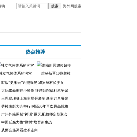
滚动
海外网搜索
热点推荐
独立气候体系的洞穴
维秘新晋10位超模
87版“史湘云”近照曝光 50岁身材如少女
大妈累晕擦鞋小帅哥 狂蹭影院福利惹争议
王思聪现身上海车展买豪车 新车订单曝光
劳模表彰大会举行 时隔36年再次最高规格
广州外籍黑帮"神话"覆灭:配牧师定期聚会
中国反腐力拔“烂树”培育新生态
从两会热词看改革走向