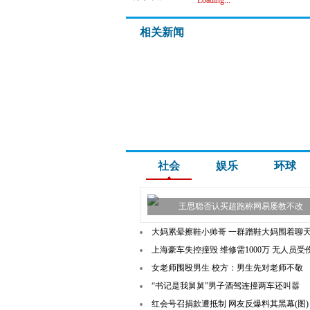
Loading...
相关新闻
社会
娱乐
环球
王思聪否认买超跑称网易屡教不改
大妈累晕擦鞋小帅哥 一群蹭鞋大妈围着聊
上海豪车失控撞毁 维修需1000万 无人员受
女老师围殴男生 校方：男生先对老师不敬
“书记是我舅舅”男子酒驾连撞两车还叫嚣
红会号召捐款遭抵制 网友反爆料其黑幕(图)