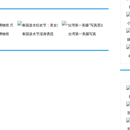
博物馆
泰国泼水节湿身诱惑
台湾第一美腿写真