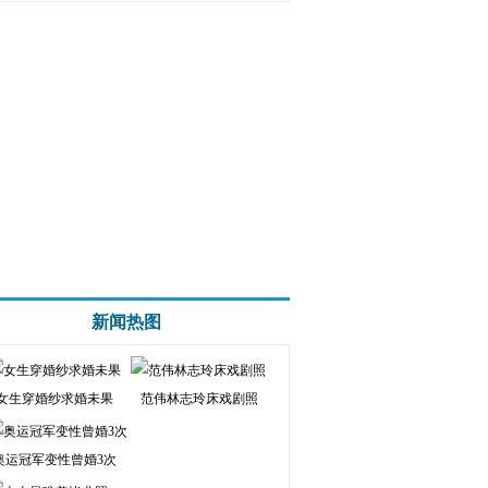
新闻热图
女生穿婚纱求婚未果
范伟林志玲床戏剧照
奥运冠军变性曾婚3次