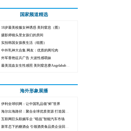
国家频道精选
18岁最美校服女神诱惑 美到窒息（图）
摄影师镜头里女孩们的房间
实拍韩国女孩夜生活（组图）
中外乳神大合集 网友：优质的两坨肉
外军香艳征兵广告 大波性感萌妹
最美混血女生性感照 美到窒息赛Angelababy（图集）
海外形象展播
伊利全球织网：让中国乳品领“鲜”世界
海尔出海路径：聚合全球优质资源 打造国际名牌
互联网巨头联姻车企 “暗战”智能汽车市场
新常态下的糖酒会 引领酒类食品类企业回归理性