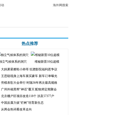
滚动
海外网搜索
热点推荐
独立气候体系的洞穴
维秘新晋10位超模
大妈累晕擦鞋小帅哥 狂蹭影院福利惹争议
王思聪现身上海车展买豪车 新车订单曝光
劳模表彰大会举行 时隔36年再次最高规格
广州外籍黑帮"神话"覆灭:配牧师定期聚会
北京棚户区项目改造118个 涉及57377户
中国反腐力拔“烂树”培育新生态
从两会热词看改革走向