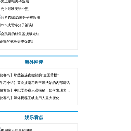
史上最唯美毕业照
片PS成恐怖分子被误用
跳舞的鱿鱼盖浇饭走红
海外网评
侠客岛】那些被连夜撤销的“全国劳模”
学习小组】首次披露习近平谈法治的内部讲话
【侠客岛】中纪委办案人员揭秘：如何发现老虎的线索
侠客岛】媒体揭秘王岐山用人重大变化
娱乐看点