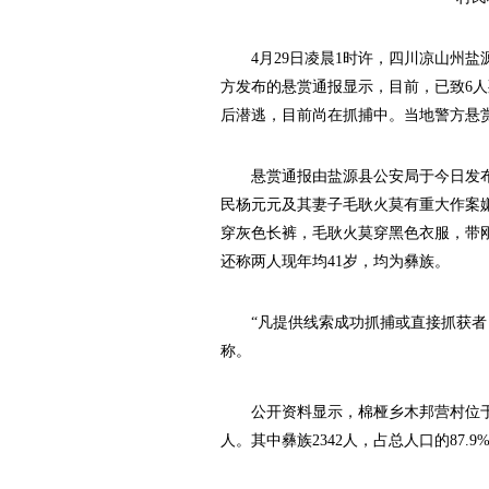
4月29日凌晨1时许，四川凉山州盐
方发布的悬赏通报显示，目前，已致6
后潜逃，目前尚在抓捕中。当地警方悬赏
悬赏通报由盐源县公安局于今日发布
民杨元元及其妻子毛耿火莫有重大作案
穿灰色长裤，毛耿火莫穿黑色衣服，带
还称两人现年均41岁，均为彝族。
“凡提供线索成功抓捕或直接抓获者，
称。
公开资料显示，棉桠乡木邦营村位于盐源
人。其中彝族2342人，占总人口的87