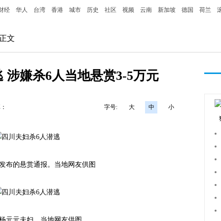
财经
华人
台湾
香港
城市
历史
社区
视频
云南
新加坡
德国
荷兰
 正文
 涉嫌杀6人当地悬赏3-5万元
享：
字号:
大
中
小
布的悬赏通报。当地网友供图
元元夫妇。当地网友供图