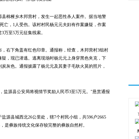
源县棉桠乡木邦营村，发生一起恶性杀人案件。据当地警
人死亡，1人受伤。该村村民杨元元夫妇有作案嫌疑，作案
3万至5万元征集线索。
，右下角盖有红色印章。通报称，经查，木邦营村3组村
嫌疑，现已潜逃。逃离现场时杨元元上身穿黑色夹克，下
刚炭灰色。通报披露了杨元元及其妻子毛耿火莫的照片，
盐源县公安局将视情节奖励人民币3至5万元。”悬赏通报
县城西北26公里处，辖7个村民小组，共596户2665
.9%，是彝族传统文化保存较完整的彝族自然村。