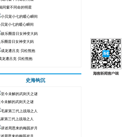
揭同窗不同命的明星
小贝宠小七的暖心瞬间
娱乐圈昔日女神变大妈
成龙遭吕克·贝松熊抱
史海钩沉
至今未解的武则天之谜
毛家第三代上战场之人
讲述周恩来的梅园岁月