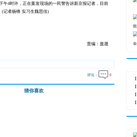
下午4时许，正在案发现场的一民警告诉新京报记者，目前
(记者杨锋 实习生魏思佳)
照
会
责编：庞晟
评论：
0
【
【
猜你喜欢
【