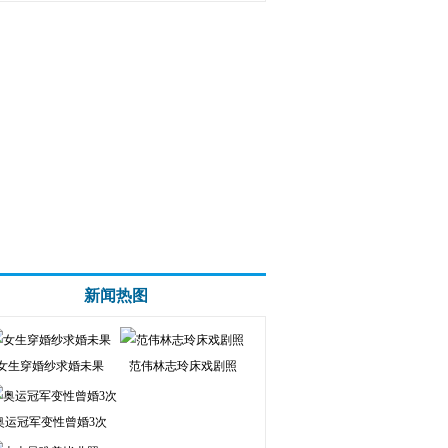
新闻热图
女生穿婚纱求婚未果
范伟林志玲床戏剧照
奥运冠军变性曾婚3次