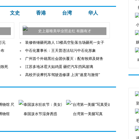
文史
香港
台湾
华人
史上最唯美毕业照走红 有颜有才
万元
装修铁锤砸死路人 13楼高空坠落当场砸死一女子
公布
中石化董事长：王天普违法玷污中石化形象
广州首个外籍黑社会团伙覆灭：配有牧师及财务
酒致死
江苏多地冰雹大如鸡蛋 砸烂汽车挡风玻璃
高校开设摩托车驾驶选修课 上演“速度与激情”
博物馆
泰国泼水节湿身诱惑
台湾第一美腿写真