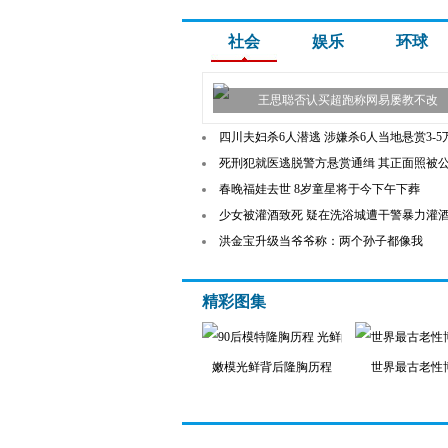
社会
娱乐
环球
王思聪否认买超跑称网易屡教不改
四川夫妇杀6人潜逃 涉嫌杀6人当地悬赏3-5
死刑犯就医逃脱警方悬赏通缉 其正面照被
春晚福娃去世 8岁童星将于今下午下葬
少女被灌酒致死 疑在洗浴城遭干警暴力灌
洪金宝升级当爷爷称：两个孙子都像我
精彩图集
嫩模光鲜背后隆胸历程
世界最古老性