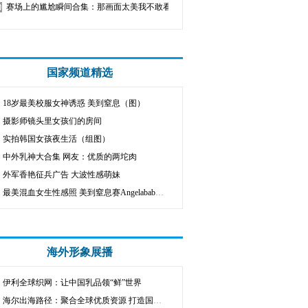
赛场上的尴尬瞬间合集：那画面太美我不敢看
国家频道精选
18岁最美校服女神诱惑 美到窒息（图）
摄影师镜头里女孩们的房间
实拍韩国女孩夜生活（组图）
中外乳神大合集 网友：优质的两坨肉
外军香艳征兵广告 大波性感萌妹
最美混血女生性感照 美到窒息赛Angelababy（图集）
海外形象展播
伊利全球织网：让中国乳品领“鲜”世界
海尔出海路径：聚合全球优质资源 打造国际名牌