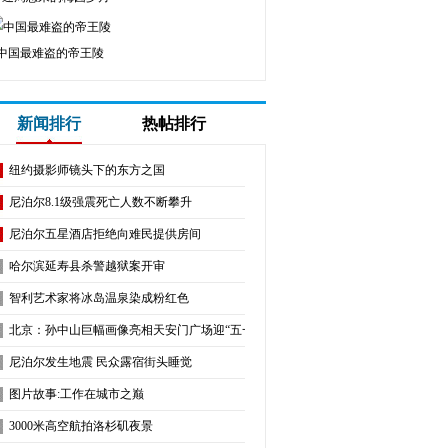
中国最难盗的帝王陵
新闻排行
热帖排行
纽约摄影师镜头下的东方之国
尼泊尔8.1级强震死亡人数不断攀升
尼泊尔五星酒店拒绝向难民提供房间
哈尔滨延寿县杀警越狱案开审
智利艺术家将冰岛温泉染成粉红色
北京：孙中山巨幅画像亮相天安门广场迎“五一”
尼泊尔发生地震 民众露宿街头睡觉
图片故事:工作在城市之巅
3000米高空航拍洛杉矶夜景