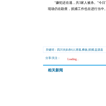
“嫌犯还在逃，共3家人被杀。”今日
现场仍在勘查，抓捕工作也在进行当中。
关键词：四川夫妇杀6人潜逃,彝族,抓捕,盐源县
分享/关注：
Loading...
相关新闻