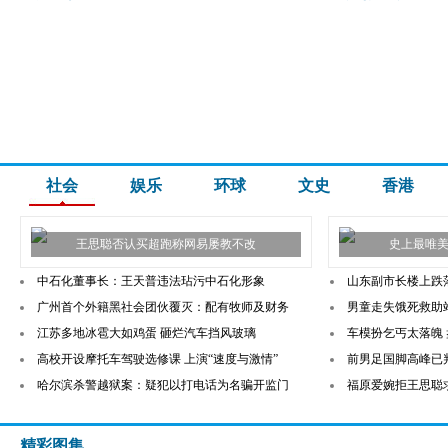
社会
娱乐
环球
文史
香港
王思聪否认买超跑称网易屡教不改
史上最唯美
中石化董事长：王天普违法玷污中石化形象
山东副市长楼上跌
广州首个外籍黑社会团伙覆灭：配有牧师及财务
男童走失饿死救助
江苏多地冰雹大如鸡蛋 砸烂汽车挡风玻璃
车模扮乞丐太落魄 
高校开设摩托车驾驶选修课 上演“速度与激情”
前男足国脚高峰已
哈尔滨杀警越狱案：疑犯以打电话为名骗开监门
福原爱婉拒王思聪求
精彩图集