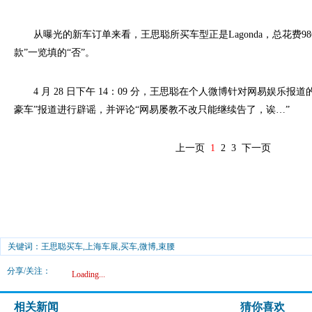
从曝光的新车订单来看，王思聪所买车型正是Lagonda，总花费986
款”一览填的“否”。
4 月 28 日下午 14：09 分，王思聪在个人微博针对网易娱乐报道的
豪车”报道进行辟谣，并评论“网易屡教不改只能继续告了，诶…”
上一页
1
2
3
下一页
关键词：王思聪买车,上海车展,买车,微博,束腰
分享/关注：
Loading...
相关新闻
猜你喜欢