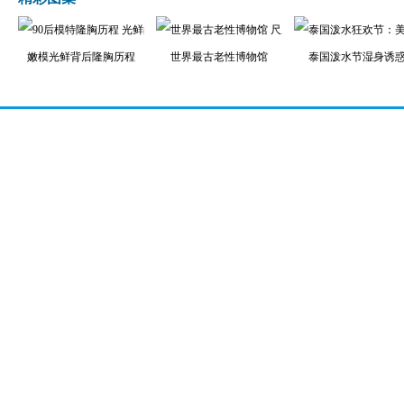
嫩模光鲜背后隆胸历程
世界最古老性博物馆
泰国泼水节湿身诱