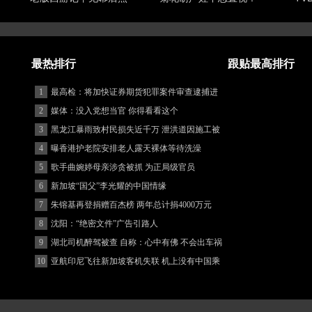
最热排行
跟贴最高排行
1
最高检：将加快证券期货犯罪案件审查逮捕进
度
2
媒体：没入党想当官 你得看看这个
3
黑龙江暴雨致村民损失近千万 泄洪道因施工被
堵
4
曝香港护老院安排老人露天裸体等待洗澡
5
歌手曲婉婷母亲涉贪被抓 为正局级官员
6
新加坡“国父”李光耀的中国情缘
7
朱镕基再登捐赠百杰榜 两年总计捐4000万元
8
沈阳：“绝密文件”广告引路人
9
湖北司机醉驾被查 自称：心中有佛 不会出车祸
(图)
10
亚航印尼飞往新加坡客机失联 机上没有中国乘
客