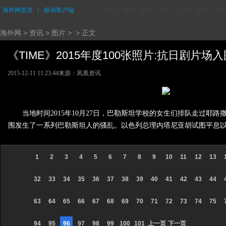
海外网首页
｜
移动客户端
评论
资讯
财经
华人
台湾
香港
城市
海外网
>
资讯
>
图片
> > 正文
《TIME》2015年度100张照片:抗日剧片场入围 
2015-12-11 11:23:44
来源：凤凰资讯
当地时间2015年10月27日，巴勒斯坦学校的女生们排队走过
围发生了一系列巴勒斯坦人的骚乱。以色列总理内塔尼亚胡试图平息
1
2
3
4
5
6
7
8
9
10
11
12
13
32
33
34
35
36
37
38
39
40
41
42
43
44
63
64
65
66
67
68
69
70
71
72
73
74
75
94
95
96
97
98
99
100
101
上一页
下一页