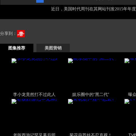
近日，美国时代周刊在其网站刊发2015年年度1
分享到：
图集推荐
美图营销
李小龙竟然打不过此人
娱乐圈中的“黑二代”
曝
老版西游记罕见幕后照
菊花葫芦娃不忍直视！
TV