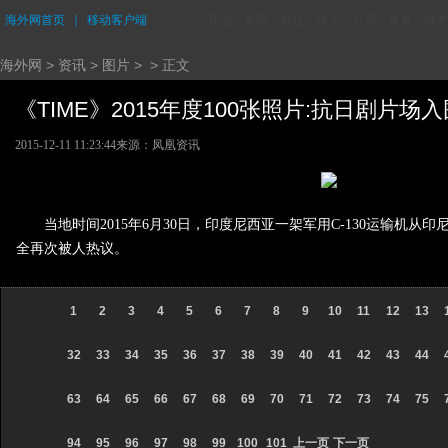
海外网首页
｜
移动客户端
评论
资讯
财经
华人
台湾
香港
城市
海外网
>
资讯
>
图片
> > 正文
《TIME》2015年度100张照片:抗日剧片场入围 
2015-12-11 11:23:44
来源：凤凰资讯
当地时间2015年6月30日，印度尼西亚一架军用C-130运输
全再次被人热议。
1
2
3
4
5
6
7
8
9
10
11
12
13
32
33
34
35
36
37
38
39
40
41
42
43
44
63
64
65
66
67
68
69
70
71
72
73
74
75
94
95
96
97
98
99
100
101
上一页
下一页