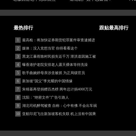
最热排行
跟贴最高排行
1
最高检：将加快证券期货犯罪案件审查逮捕进
度
2
媒体：没入党想当官 你得看看这个
3
黑龙江暴雨致村民损失近千万 泄洪道因施工被
堵
4
曝香港护老院安排老人露天裸体等待洗澡
5
歌手曲婉婷母亲涉贪被抓 为正局级官员
6
新加坡“国父”李光耀的中国情缘
7
朱镕基再登捐赠百杰榜 两年总计捐4000万元
8
沈阳：“绝密文件”广告引路人
9
湖北司机醉驾被查 自称：心中有佛 不会出车祸
(图)
10
亚航印尼飞往新加坡客机失联 机上没有中国乘
客