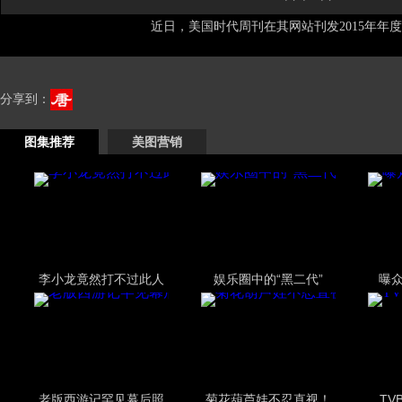
近日，美国时代周刊在其网站刊发2015年年度1
分享到：
图集推荐
美图营销
李小龙竟然打不过此人
娱乐圈中的“黑二代”
曝
老版西游记罕见幕后照
菊花葫芦娃不忍直视！
TV