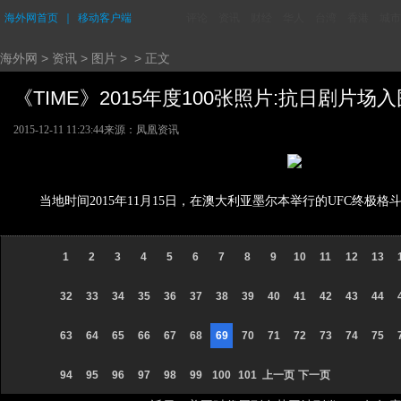
海外网首页
｜
移动客户端
评论
资讯
财经
华人
台湾
香港
城市
海外网
>
资讯
>
图片
> > 正文
《TIME》2015年度100张照片:抗日剧片场入围 
2015-12-11 11:23:44
来源：凤凰资讯
当地时间2015年11月15日，在澳大利亚墨尔本举行的UFC终极格斗大赛
1
2
3
4
5
6
7
8
9
10
11
12
13
32
33
34
35
36
37
38
39
40
41
42
43
44
63
64
65
66
67
68
69
70
71
72
73
74
75
94
95
96
97
98
99
100
101
上一页
下一页