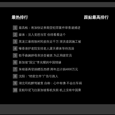
最热排行
跟贴最高排行
1
最高检：将加快证券期货犯罪案件审查逮捕进
度
2
媒体：没入党想当官 你得看看这个
3
黑龙江暴雨致村民损失近千万 泄洪道因施工被
堵
4
曝香港护老院安排老人露天裸体等待洗澡
5
歌手曲婉婷母亲涉贪被抓 为正局级官员
6
新加坡“国父”李光耀的中国情缘
7
朱镕基再登捐赠百杰榜 两年总计捐4000万元
8
沈阳：“绝密文件”广告引路人
9
湖北司机醉驾被查 自称：心中有佛 不会出车祸
(图)
10
亚航印尼飞往新加坡客机失联 机上没有中国乘
客