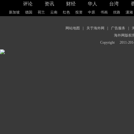
评论
资讯
财经
华人
台湾
新加坡
德国
荷兰
云南
红色
投资
中原
书画
丝路
潇湘
网站地图
｜
关于海外网
｜
广告服务
｜
海外网版权
Copyright
2011-2014 