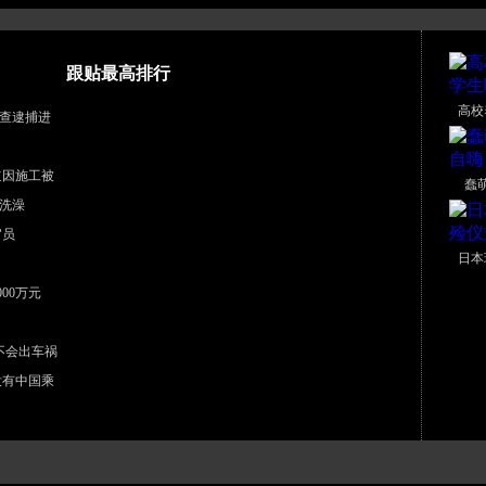
跟贴最高排行
高校
查逮捕进
道因施工被
蠢
洗澡
官员
日本
00万元
不会出车祸
没有中国乘