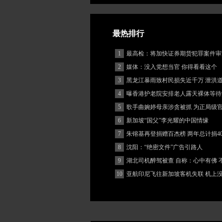
最热排行
1
最高检：将加快证券期货犯罪案件审
度
2
媒体：没入党想当官 你得看看这个
3
黑龙江暴雨致村民损失近千万 泄洪
堵
4
曝香港护老院安排老人露天裸体等待
5
歌手曲婉婷母亲涉贪被抓 为正局级
6
新加坡“国父”李光耀的中国情缘
7
朱镕基再登捐赠百杰榜 两年总计捐40
8
沈阳：“绝密文件”广告引路人
9
湖北司机醉驾被查 自称：心中有佛 
(图)
10
亚航印尼飞往新加坡客机失联 机上
客