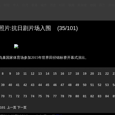
讯
财经
华人
台湾
香港
城市
历史
社区
视频
新加坡
德国
荷兰
滚动
张照片:抗日剧片场入围 (35/101)
在鸟巢国家体育场参加2015年世界田径锦标赛开幕式演出。
8
9
10
11
12
13
14
15
16
17
18
19
20
21
22
2
39
40
41
42
43
44
45
46
47
48
49
50
51
52
53
5
70
71
72
73
74
75
76
77
78
79
80
81
82
83
84
8
101
上一页
下一页