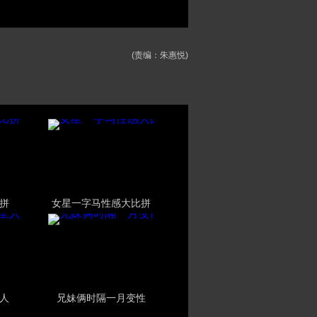
(责编：朱惠悦)
拼
女星一字马性感大比拼
人
兄妹俩时隔一月变性