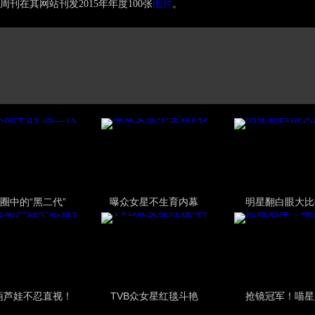
在其网站刊发2015年年度100张
图片
。
圈中的“黑二代”
曝众女星不生育内幕
明星翻白眼大比
葫芦娃不忍直视！
TVB众女星红毯斗艳
抢镜冠军！喵星