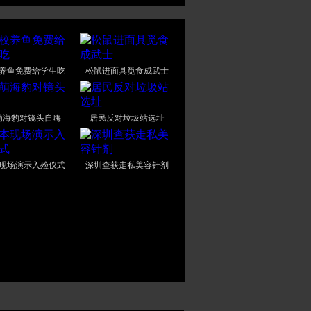
养鱼免费给学生吃
松鼠进面具觅食成武士
萌海豹对镜头自嗨
居民反对垃圾站选址
现场演示入殓仪式
深圳查获走私美容针剂