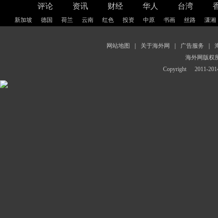
评论
资讯
财经
华人
台湾
新加坡
德国
荷兰
云南
红色
投资
中原
书画
丝路
潇湘
网站地图
｜
关于海外网
｜
广告服务
｜
海外网版权
Copyright
2011-2014 