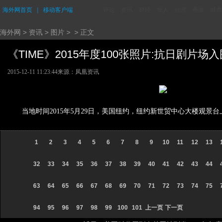
海外网首页
｜
移动客户端
评论
资讯
财经
华人
台湾
香港
城市
海外网
>
资讯
>
图片
> > 正文
《TIME》2015年度100张照片:抗日剧片场入围 
2015-12-11 11:23:44
来源：凤凰资讯
当地时间2015年5月29日，美国纽约，纽约新世贸中心大楼观景
1
2
3
4
5
6
7
8
9
10
11
12
13
32
33
34
35
36
37
38
39
40
41
42
43
44
63
64
65
66
67
68
69
70
71
72
73
74
75
94
95
96
97
98
99
100
101
上一页
下一页