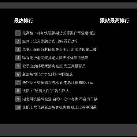
最热排行
跟贴最高排行
1
最高检：将加快证券期货犯罪案件审查逮捕进
度
2
媒体：没入党想当官 你得看看这个
3
黑龙江暴雨致村民损失近千万 泄洪道因施工被
堵
4
曝香港护老院安排老人露天裸体等待洗澡
5
歌手曲婉婷母亲涉贪被抓 为正局级官员
6
新加坡“国父”李光耀的中国情缘
7
朱镕基再登捐赠百杰榜 两年总计捐4000万元
8
沈阳：“绝密文件”广告引路人
9
湖北司机醉驾被查 自称：心中有佛 不会出车祸
(图)
10
亚航印尼飞往新加坡客机失联 机上没有中国乘
客