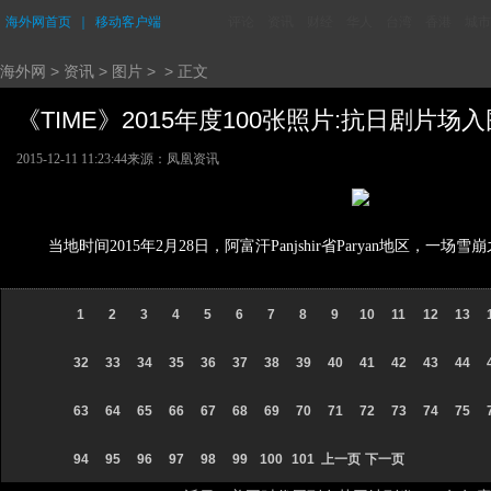
海外网首页
｜
移动客户端
评论
资讯
财经
华人
台湾
香港
城市
海外网
>
资讯
>
图片
> > 正文
《TIME》2015年度100张照片:抗日剧片场入围 
2015-12-11 11:23:44
来源：凤凰资讯
当地时间2015年2月28日，阿富汗Panjshir省Paryan地区
1
2
3
4
5
6
7
8
9
10
11
12
13
32
33
34
35
36
37
38
39
40
41
42
43
44
63
64
65
66
67
68
69
70
71
72
73
74
75
94
95
96
97
98
99
100
101
上一页
下一页