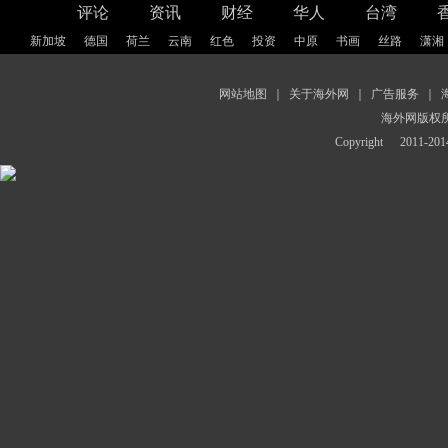
评论
资讯
财经
华人
台湾
新加坡
德国
荷兰
云南
红色
投资
中原
书画
丝路
潇湘
网站地图
｜
关于海外网
｜
广告服务
｜
海外网版权
Copyright
2011-2014 