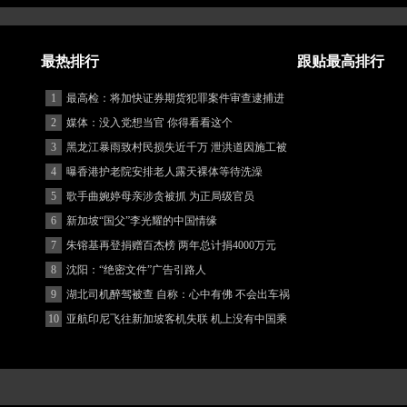
最热排行
跟贴最高排行
1
最高检：将加快证券期货犯罪案件审查逮捕进
度
2
媒体：没入党想当官 你得看看这个
3
黑龙江暴雨致村民损失近千万 泄洪道因施工被
堵
4
曝香港护老院安排老人露天裸体等待洗澡
5
歌手曲婉婷母亲涉贪被抓 为正局级官员
6
新加坡“国父”李光耀的中国情缘
7
朱镕基再登捐赠百杰榜 两年总计捐4000万元
8
沈阳：“绝密文件”广告引路人
9
湖北司机醉驾被查 自称：心中有佛 不会出车祸
(图)
10
亚航印尼飞往新加坡客机失联 机上没有中国乘
客