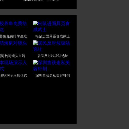
养鱼免费给学生吃
松鼠进面具觅食成武士
萌海豹对镜头自嗨
居民反对垃圾站选址
现场演示入殓仪式
深圳查获走私美容针剂