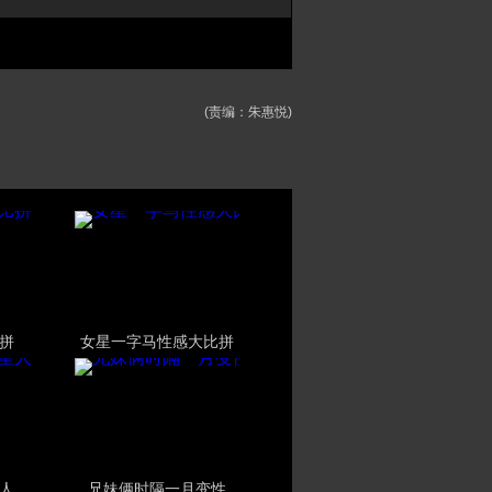
(责编：朱惠悦)
拼
女星一字马性感大比拼
人
兄妹俩时隔一月变性