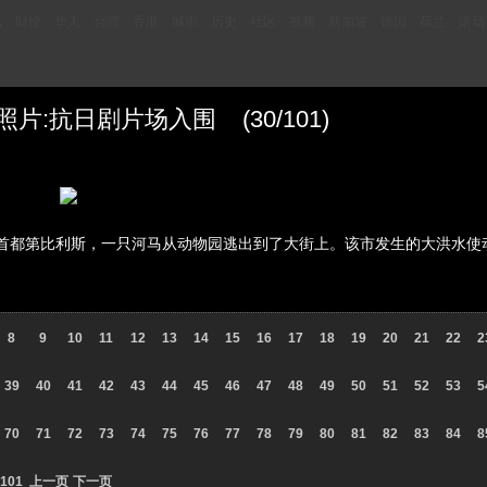
讯
财经
华人
台湾
香港
城市
历史
社区
视频
新加坡
德国
荷兰
滚动
张照片:抗日剧片场入围 (30/101)
鲁吉亚首都第比利斯，一只河马从动物园逃出到了大街上。该市发生的大洪水使
8
9
10
11
12
13
14
15
16
17
18
19
20
21
22
2
39
40
41
42
43
44
45
46
47
48
49
50
51
52
53
5
70
71
72
73
74
75
76
77
78
79
80
81
82
83
84
8
101
上一页
下一页