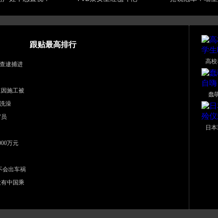
跟贴最高排行
高校
查逮捕进
道因施工被
蠢
洗澡
官员
日本
00万元
不会出车祸
没有中国乘