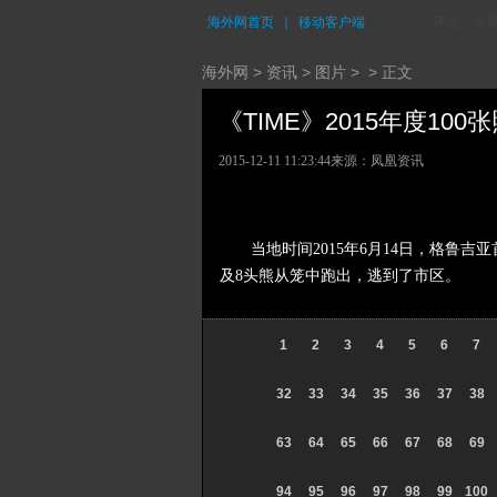
海外网首页
｜
移动客户端
评论
资
海外网
>
资讯
>
图片
> > 正文
《TIME》2015年度100
2015-12-11 11:23:44
来源：凤凰资讯
当地时间2015年6月14日，格
及8头熊从笼中跑出，逃到了市区。
1
2
3
4
5
6
7
32
33
34
35
36
37
38
63
64
65
66
67
68
69
94
95
96
97
98
99
100