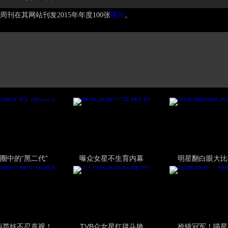
在其网站刊发2015年年度100张
图片
。
圈中的“黑二代”
曝众女星不生育内幕
明星翻白眼大比
葫芦娃不忍直视！
TVB众女星红毯斗艳
抢镜冠军！喵星