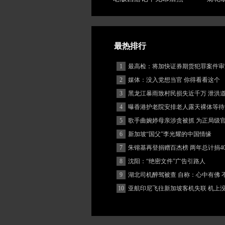
最热排行
1
最高检：将加快证券期货犯罪案件审
度
2
媒体：没入党想当官 你得看看这个
3
黑龙江暴雨致村民损失近千万 泄洪
堵
4
曝香港护老院安排老人露天裸体等待
5
歌手曲婉婷母亲涉贪被抓 为正局级
6
新加坡“国父”李光耀的中国情缘
7
朱镕基再登捐赠百杰榜 两年总计捐40
8
沈阳：“绝密文件”广告引路人
9
湖北司机醉驾被查 自称：心中有佛 
(图)
10
亚航印尼飞往新加坡客机失联 机上
客