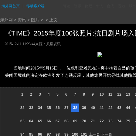
海外网首页
｜
移动客户端
评论
资讯
财经
华人
台湾
香港
城市
海外网
>
资讯
>
图片
> > 正文
《TIME》2015年度100张照片:抗日剧片场入围 
2015-12-11 11:23:44
来源：凤凰资讯
当地时间2015年9月16日，一位叙利亚难民在冲突中抱着自己
关闭国境线的决定在欧洲引发了连锁反应，其他难民开始寻找其他路
1
2
3
4
5
6
7
8
9
10
11
12
13
32
33
34
35
36
37
38
39
40
41
42
43
44
63
64
65
66
67
68
69
70
71
72
73
74
75
94
95
96
97
98
99
100
101
上一页
下一页