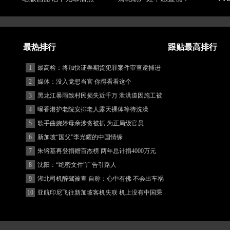
最热排行
跟贴最高排行
1
最高检：将加快证券期货犯罪案件审查逮捕进
度
2
媒体：没入党想当官 你得看看这个
3
黑龙江暴雨致村民损失近千万 泄洪道因施工被
堵
4
曝香港护老院安排老人露天裸体等待洗澡
5
歌手曲婉婷母亲涉贪被抓 为正局级官员
6
新加坡“国父”李光耀的中国情缘
7
朱镕基再登捐赠百杰榜 两年总计捐4000万元
8
沈阳：“绝密文件”广告引路人
9
湖北司机醉驾被查 自称：心中有佛 不会出车祸
(图)
10
亚航印尼飞往新加坡客机失联 机上没有中国乘
客