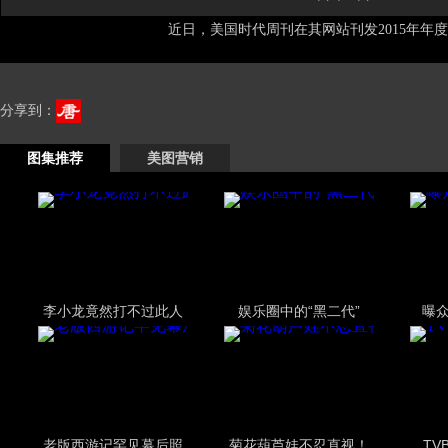
近日，美国时代周刊在其网站刊发2015年年度1
分享到：
图集推荐
美图营销
李小龙竟然打不过此人
娱乐圈中的“黑二代”
曝
老版西游记罕见幕后照
菊花葫芦娃不忍直视！
TV