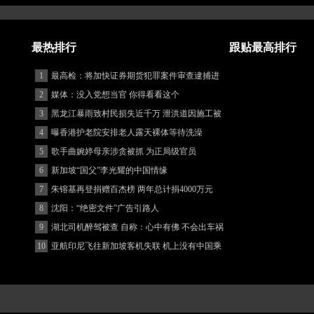
最热排行
跟贴最高排行
1
最高检：将加快证券期货犯罪案件审查逮捕进
度
2
媒体：没入党想当官 你得看看这个
3
黑龙江暴雨致村民损失近千万 泄洪道因施工被
堵
4
曝香港护老院安排老人露天裸体等待洗澡
5
歌手曲婉婷母亲涉贪被抓 为正局级官员
6
新加坡“国父”李光耀的中国情缘
7
朱镕基再登捐赠百杰榜 两年总计捐4000万元
8
沈阳：“绝密文件”广告引路人
9
湖北司机醉驾被查 自称：心中有佛 不会出车祸
(图)
10
亚航印尼飞往新加坡客机失联 机上没有中国乘
客