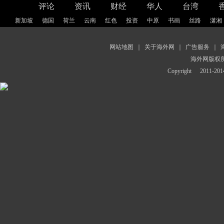
评论
资讯
财经
华人
台湾
新加坡
德国
荷兰
云南
红色
投资
中原
书画
丝路
潇湘
网站地图
｜
关于海外网
｜
广告服务
｜
海外网版权
Copyright
2011-2014 