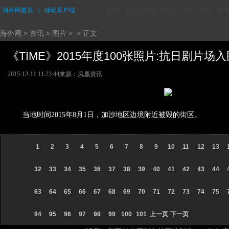
海外网首页
｜
移动客户端
评论
资讯
财经
华人
台湾
香港
城市
海外网
>
资讯
>
图片
> > 正文
《TIME》2015年度100张照片:抗日剧片场入围 
2015-12-11 11:23:44
来源：凤凰资讯
当地时间2015年8月1日，加沙地区边境附近被毁的街区。
1
2
3
4
5
6
7
8
9
10
11
12
13
32
33
34
35
36
37
38
39
40
41
42
43
44
63
64
65
66
67
68
69
70
71
72
73
74
75
94
95
96
97
98
99
100
101
上一页
下一页