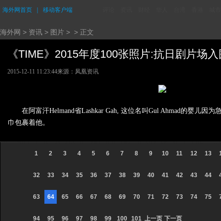
海外网首页
｜
移动客户端
评论
资讯
财经
华人
台湾
香港
城市
海外网
>
资讯
>
图片
> > 正文
《TIME》2015年度100张照片:抗日剧片场入围 
2015-12-11 11:23:44
来源：凤凰资讯
在阿富汗Helmand省Lashkar Gah, 这位名叫Gul Ahm
巾包裹着他。
1
2
3
4
5
6
7
8
9
10
11
12
13
32
33
34
35
36
37
38
39
40
41
42
43
44
63
64
65
66
67
68
69
70
71
72
73
74
75
94
95
96
97
98
99
100
101
上一页
下一页