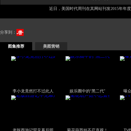
近日，美国时代周刊在其网站刊发2015年年度1
分享到：
图集推荐
美图营销
李小龙竟然打不过此人
娱乐圈中的“黑二代”
曝
老版西游记罕见幕后照
菊花葫芦娃不忍直视！
TV