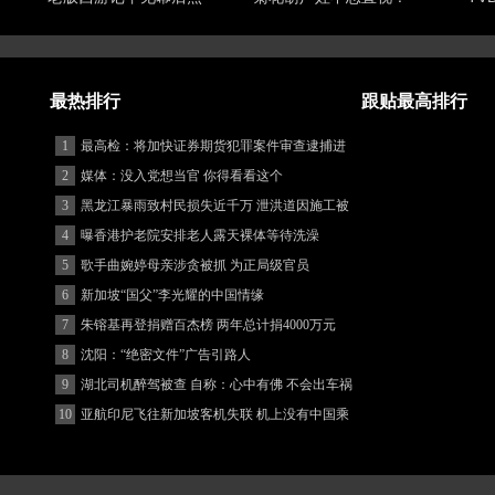
最热排行
跟贴最高排行
1
最高检：将加快证券期货犯罪案件审查逮捕进
度
2
媒体：没入党想当官 你得看看这个
3
黑龙江暴雨致村民损失近千万 泄洪道因施工被
堵
4
曝香港护老院安排老人露天裸体等待洗澡
5
歌手曲婉婷母亲涉贪被抓 为正局级官员
6
新加坡“国父”李光耀的中国情缘
7
朱镕基再登捐赠百杰榜 两年总计捐4000万元
8
沈阳：“绝密文件”广告引路人
9
湖北司机醉驾被查 自称：心中有佛 不会出车祸
(图)
10
亚航印尼飞往新加坡客机失联 机上没有中国乘
客