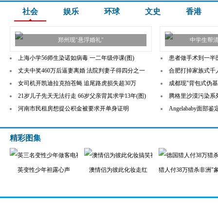
社会
娱乐
环球
文史
香港
郑州现"悬浮婚礼"
中学生帮
上海小学56师生染诺如病毒 一二年级停课(图)
患者做手术到一半
丈夫中奖460万后逼妻离婚 法院判妻子得四分之一
合肥打掉家族式千
女司机开凯迪拉克拍苍蝇 追尾路虎损失超30万
成都现"背包式伪基站
21岁儿子先天无法行走 66岁父亲背其求学13年(图)
腾格里沙漠污染系
河南市民租房想提公积金被要求开单身证明
Angelababy面
精彩图集
英变性少年袒露心声
澳情侣为彼此化妆走红
猎人付38万猎杀非洲"象