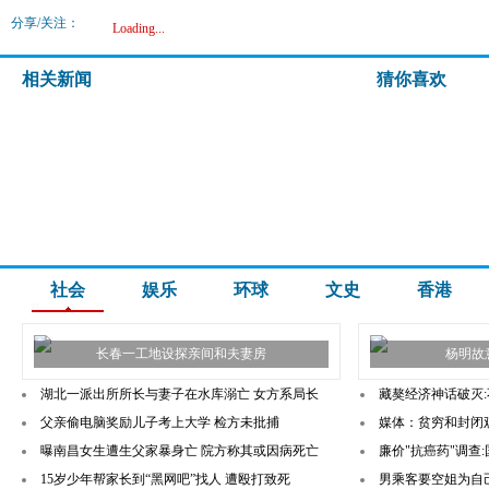
分享/关注：
Loading...
相关新闻
猜你喜欢
社会
娱乐
环球
文史
香港
长春一工地设探亲间和夫妻房
杨明故
湖北一派出所所长与妻子在水库溺亡 女方系局长
藏獒经济神话破灭:
父亲偷电脑奖励儿子考上大学 检方未批捕
媒体：贫穷和封闭
曝南昌女生遭生父家暴身亡 院方称其或因病死亡
廉价"抗癌药"调查
15岁少年帮家长到“黑网吧”找人 遭殴打致死
男乘客要空姐为自