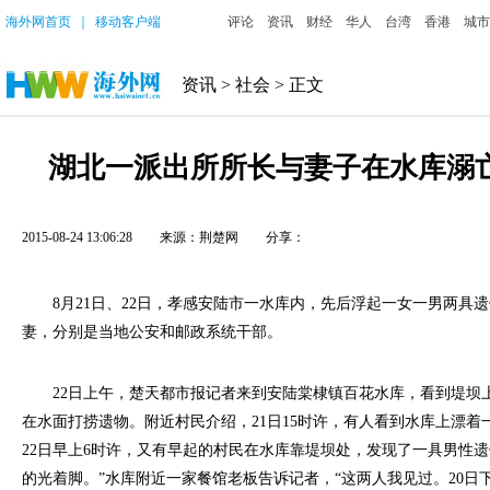
海外网首页
｜
移动客户端
评论
资讯
财经
华人
台湾
香港
城市
资讯
>
社会
> 正文
湖北一派出所所长与妻子在水库溺亡
2015-08-24 13:06:28
来源：荆楚网
分享：
8月21日、22日，孝感安陆市一水库内，先后浮起一女一男两具
妻，分别是当地公安和邮政系统干部。
22日上午，楚天都市报记者来到安陆棠棣镇百花水库，看到堤坝
在水面打捞遗物。附近村民介绍，21日15时许，有人看到水库上漂着
22日早上6时许，又有早起的村民在水库靠堤坝处，发现了一具男性遗
的光着脚。”水库附近一家餐馆老板告诉记者，“这两人我见过。20日