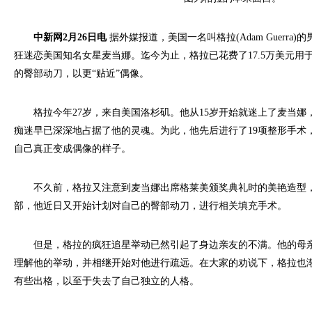
中新网2月26日电
据外媒报道，美国一名叫格拉(Adam Guerra
狂迷恋美国知名女星麦当娜。迄今为止，格拉已花费了17.5万美元用
的臀部动刀，以更“贴近”偶像。
格拉今年27岁，来自美国洛杉矶。他从15岁开始就迷上了麦当娜
痴迷早已深深地占据了他的灵魂。为此，他先后进行了19项整形手术
自己真正变成偶像的样子。
不久前，格拉又注意到麦当娜出席格莱美颁奖典礼时的美艳造型，
部，他近日又开始计划对自己的臀部动刀，进行相关填充手术。
但是，格拉的疯狂追星举动已然引起了身边亲友的不满。他的母亲
理解他的举动，并相继开始对他进行疏远。在大家的劝说下，格拉也
有些出格，以至于失去了自己独立的人格。