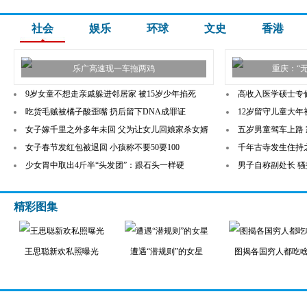
社会
娱乐
环球
文史
香港
乐广高速现一车拖两鸡
重庆：“
9岁女童不想走亲戚躲进邻居家 被15岁少年掐死
高收入医学硕士专
吃货毛贼被橘子酸歪嘴 扔后留下DNA成罪证
12岁留守儿童大年
女子嫁千里之外多年未回 父为让女儿回娘家杀女婿
五岁男童驾车上路
女子春节发红包被退回 小孩称不要50要100
千年古寺发生住持
少女胃中取出4斤半“头发团”：跟石头一样硬
男子自称副处长 骚
精彩图集
王思聪新欢私照曝光
遭遇“潜规则”的女星
图揭各国穷人都吃