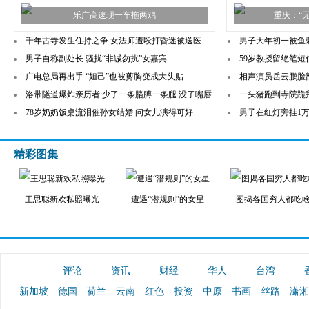
乐广高速现一车拖两鸡
重庆：“
千年古寺发生住持之争 女法师遭殴打昏迷被送医
男子大年初一被鱼刺
男子自称副处长 骚扰“非诚勿扰”女嘉宾
59岁教授留绝笔
广电总局再出手 “妲己”也被剪胸变成大头贴
相声演员岳云鹏脸部
洛带隧道爆炸亲历者:少了一条胳膊一条腿 没了嘴唇
一头猪跑到寺院跪拜
78岁奶奶饭桌流泪催孙女结婚 问女儿演得可好
男子在红灯旁挂1万
精彩图集
王思聪新欢私照曝光
遭遇“潜规则”的女星
图揭各国穷人都吃
评论
资讯
财经
华人
台湾
新加坡
德国
荷兰
云南
红色
投资
中原
书画
丝路
潇湘