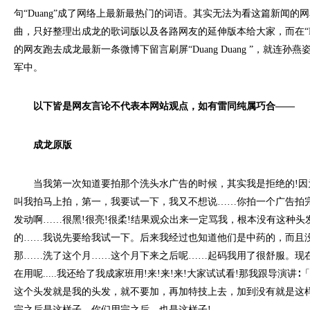
句“Duang”成了网络上最新最热门的词语。其实无法为看这篇新闻的
曲，只好整理出成龙的歌词版以及各路网友的延伸版本给大家，而在“Du
的网友跑去成龙最新一条微博下留言刷屏“Duang Duang ”，就连孙燕姿
军中。
以下皆是网友言论不代表本网站观点，如有雷同纯属巧合——
成龙原版
当我第一次知道要拍那个洗头水广告的时候，其实我是拒绝的!因
叫我拍马上拍，第一，我要试一下，我又不想说……你拍一个广告拍
发动啊……很黑!很亮!很柔!结果观众出来一定骂我，根本没有这种头
的……我说先要给我试一下。后来我经过也知道他们是中药的，而且
那……洗了这个月……这个月下来之后呢……起码我用了很舒服。现在
在用呢.....我还给了我成家班用!来!来!来!大家试试看!那我跟导演讲
这个头发就是我的头发，就不要加，再加特技上去，加到没有就是这样
完之后是这样子，你们用完之后，也是这样子!