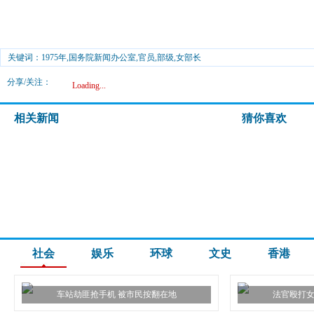
关键词：1975年,国务院新闻办公室,官员,部级,女部长
分享/关注：
Loading...
相关新闻
猜你喜欢
社会
娱乐
环球
文史
香港
车站劫匪抢手机 被市民按翻在地
法官殴打女