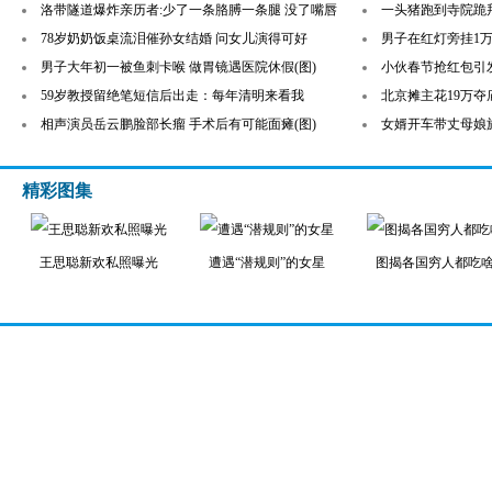
洛带隧道爆炸亲历者:少了一条胳膊一条腿 没了嘴唇
一头猪跑到寺院跪拜
78岁奶奶饭桌流泪催孙女结婚 问女儿演得可好
男子在红灯旁挂1万
男子大年初一被鱼刺卡喉 做胃镜遇医院休假(图)
小伙春节抢红包引
59岁教授留绝笔短信后出走：每年清明来看我
北京摊主花19万夺
相声演员岳云鹏脸部长瘤 手术后有可能面瘫(图)
女婿开车带丈母娘
精彩图集
王思聪新欢私照曝光
遭遇“潜规则”的女星
图揭各国穷人都吃