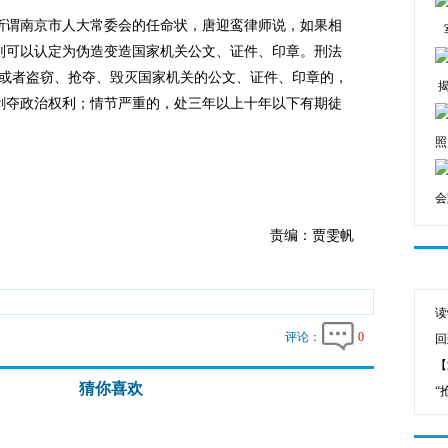
谓南京市人大常委会的任命状，唐迎鸾律师说，如果相
则可以认定为伪造变造国家机关公文、证件、印章。刑法
买卖或者盗窃、抢夺、毁灭国家机关的公文、证件、印章的，
剥夺政治权利；情节严重的，处三年以上十年以下有期徒
照
会
责编：贾雯帆
读
评论：
0
回
【
猜你喜欢
“