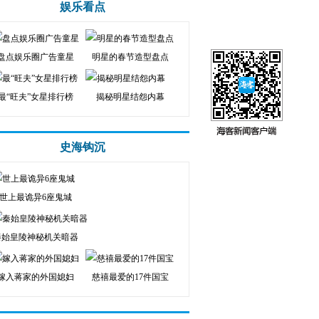
娱乐看点
盘点娱乐圈广告童星
明星的春节造型盘点
最“旺夫”女星排行榜
揭秘明星结怨内幕
史海钩沉
世上最诡异6座鬼城
秦始皇陵神秘机关暗器
嫁入蒋家的外国媳妇
慈禧最爱的17件国宝