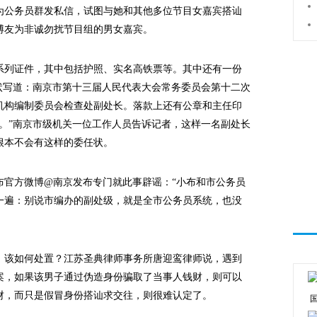
为公务员群发私信，试图与她和其他多位节目女嘉宾搭讪
博友为非诚勿扰节目组的男女嘉宾。
列证件，其中包括护照、实名高铁票等。其中还有一份
状写道：南京市第十三届人民代表大会常务委员会第十二次
机构编制委员会检查处副处长。落款上还有公章和主任印
。”南京市级机关一位工作人员告诉记者，这样一名副处长
根本不会有这样的委任状。
官方微博@南京发布专门就此事辟谣：“小布和市公务员
一遍：别说市编办的副处级，就是全市公务员系统，也没
该如何处置？江苏圣典律师事务所唐迎鸾律师说，遇到
案，如果该男子通过伪造身份骗取了当事人钱财，则可以
财，而只是假冒身份搭讪求交往，则很难认定了。