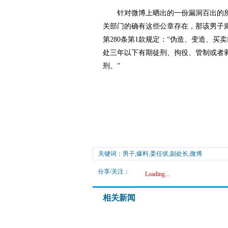
针对微博上晒出的一份漏洞百出的所
关部门的确有这些公章存在，那该男子
第280条第1款规定：“伪造、变造、
处三年以下有期徒刑、拘役、管制或者
刑。”
关键词：男子,爆料,委任状,副处长,微博
分享/关注：
Loading...
相关新闻