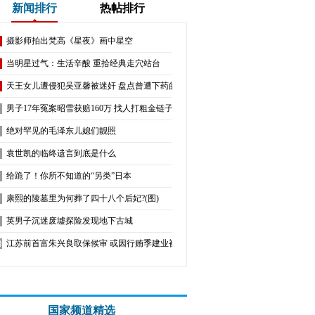
新闻排行
热帖排行
摄影师拍出梵高《星夜》画中星空
当明星过气：生活辛酸 重拾经典走穴站台
天王女儿遭侵犯吴亚馨被迷奸 盘点曾遭下药的女星
男子17年冤案昭雪获赔160万 找人打粗金链子
绝对罕见的毛泽东儿媳们靓照
袁世凯的临终遗言到底是什么
给跪了！你所不知道的“另类”日本
康熙的陵墓里为何葬了四十八个后妃?(图)
英男子沉迷废墟探险发现地下古城
江苏前首富朱兴良取保候审 或因行贿季建业被捕
国家频道精选