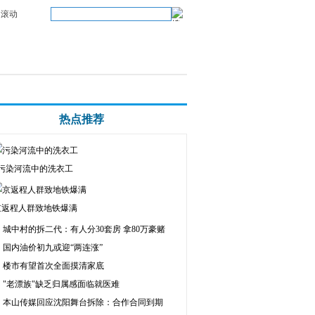
滚动
热点推荐
污染河流中的洗衣工
京返程人群致地铁爆满
城中村的拆二代：有人分30套房 拿80万豪赌
国内油价初九或迎“两连涨”
楼市有望首次全面摸清家底
"老漂族"缺乏归属感面临就医难
本山传媒回应沈阳舞台拆除：合作合同到期