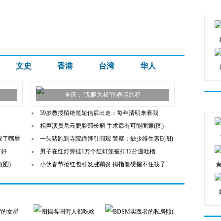
文史
香港
台湾
华人
重庆：“无腿大叔”的春运旅程
59岁教授留绝笔短信后出走：每年清明来看我
相声演员岳云鹏脸部长瘤 手术后有可能面瘫(图)
没了嘴唇
一头猪跑到寺院跪拜引围观 警察：缺少维生素E(图)
可好
男子在红灯旁挂1万个红灯笼被扣12分遭吐槽
(图)
小伙春节抢红包引发腱鞘炎 拇指僵硬握不住筷子