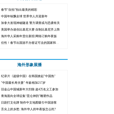
春节“自拍”拍出最美的精彩
中国年味飘全球 世界华人共迎新年
加拿大发现神秘隧道 警方调查或与恐袭有关
美国举办迷你比基尼大赛 自制比基尼齐上阵
海外华人采购年货出新招:网络订购年夜饭
任性！春节出国游不办签证可去的国家和地区
海外形象展播
纪录片《超级中国》在韩国掀起"中国热"
"中国最长寿夫妻" 年龄相加217岁
旧金山中国城新年大扫除 超4万名义工参加
青海面向全球征集“昆仑神韵”雕塑作品
日剧打文化牌 制作中文地图吸引中国游客
舌尖上的乡愁: 海外华人的年夜饭怎么吃?