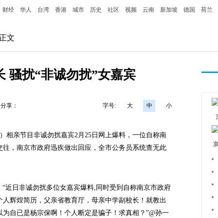
财经
华人
台湾
香港
城市
历史
社区
视频
云南
新加坡
德国
荷兰
 正文
 骚扰“非诚勿扰”女嘉宾
分享：
字号:
大
中
小
）相亲节目非诚勿扰嘉宾2月25日网上爆料，一位自称南
交往，南京市政府迅疾做出回应，全市公务员系统查无此
“近日非诚勿扰多位女嘉宾爆料,同时受到自称南京市政府
个人辉煌简历，父亲省教育厅，母亲中学副校长！就教出
以为自已是杨宗保啊！个人断定是骗子！求真相？”@孙一