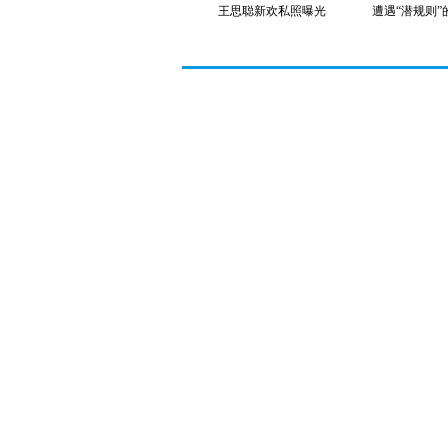
王思聪新欢私照曝光
遭遇“潜规则”