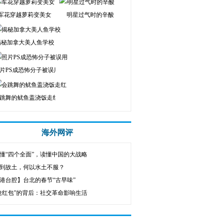
军花穿越萝莉变美女
明星过气时的辛酸
揭秘加拿大美人鱼学校
片PS成恐怖分子被误用
跳舞的鱿鱼盖浇饭走红
海外网评
懂“四个全面”，读懂中国的大战略
到故土，何以水土不服？
港台腔】台北的春节“古早味”
抢红包”的背后：社交革命影响生活