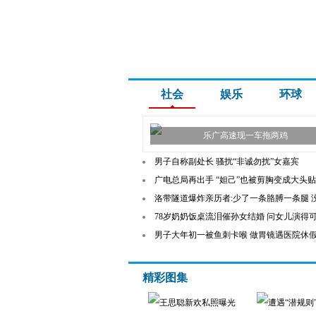
社会
娱乐
环球
乐广高速现一车拖两鸡
男子自称副处长 骚扰“非诚勿扰”女嘉宾
广电总局再出手 “妲己”也被剪胸变成大头贴
洛带隧道爆炸亲历者:少了一条胳膊一条腿 
78岁奶奶饭桌流泪催孙女结婚 问女儿演得
男子大年初一被鱼刺卡喉 做胃镜遇医院休假
精彩图集