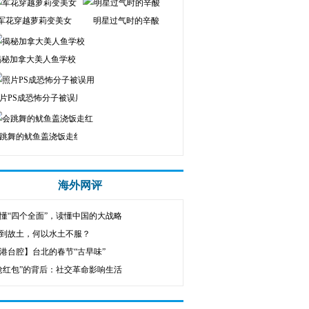
军花穿越萝莉变美女
明星过气时的辛酸
揭秘加拿大美人鱼学校
片PS成恐怖分子被误用
跳舞的鱿鱼盖浇饭走红
海外网评
懂“四个全面”，读懂中国的大战略
到故土，何以水土不服？
港台腔】台北的春节“古早味”
抢红包”的背后：社交革命影响生活