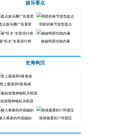
娱乐看点
盘点娱乐圈广告童星
明星的春节造型盘点
最“旺夫”女星排行榜
揭秘明星结怨内幕
史海钩沉
世上最诡异6座鬼城
秦始皇陵神秘机关暗器
嫁入蒋家的外国媳妇
慈禧最爱的17件国宝