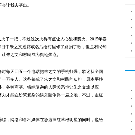
不会让我去演出。
了一把，不过这次火得有点让人心酸和窝火。2015年春
节目中朱之文透露成名后给村里修了路捐了款，但是村民却
，让朱之文和村民成为舆论焦点。
时每天四五十个电话把朱之文的手机打爆，歌迷从全国
了一万多人。这些都成了朱之文和村民的负担，原本平静
外，各种商演、错综复杂的人际关系也让朱之文难以应
努力才能在纷繁复杂的娱乐圈争得一席之地，不过，走红
。
膘，网络和各种媒体在急速捧红草根明星的同时，也给