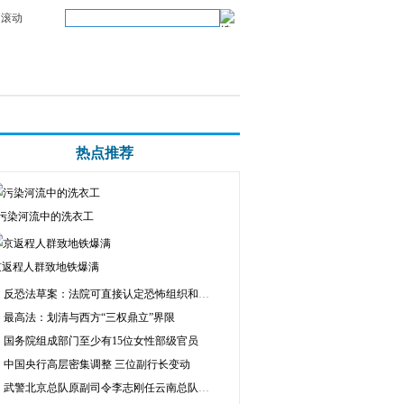
滚动
热点推荐
污染河流中的洗衣工
京返程人群致地铁爆满
反恐法草案：法院可直接认定恐怖组织和人员
最高法：划清与西方“三权鼎立”界限
国务院组成部门至少有15位女性部级官员
中国央行高层密集调整 三位副行长变动
武警北京总队原副司令李志刚任云南总队司令