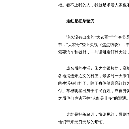
福。看不上我的人，我就是求着人家也
走红是把杀猪刀
许久没有出来的“大衣哥”羊年春节又火
节，“大衣哥”登上央视《焦点访谈》，
索要汽车和钱财，一句话引发轩然大波
成名后的生活让朱之文很烦恼，高峰
各地涌进朱之文的村庄，最多时一天来
的生活被打乱了。除了身体健康亮红灯
付。草根明星出身于平民百姓，靠自身
之后他们也逃不掉“人红是非多”的遭遇
走红是把杀猪刀，快则见红，慢则养
他们带来无穷无尽的烦恼。