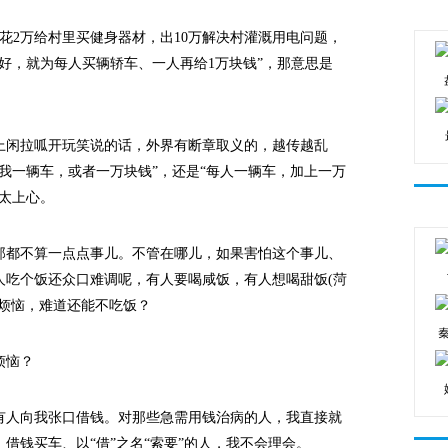
2万给村里买健身器材，出10万解决村灌溉用电问题，
他好，就为每人买辆轿车、一人再给1万块钱”，那意思是
闲拉呱开玩笑说的话，外界有断章取义的，越传越乱
我一辆车，或者一万块钱”，还是“每人一辆车，加上一万
太上心。
都不算一点点事儿。不管在哪儿，如果害怕这个事儿、
人吃个饭还众口难调呢，有人要喝咸饭，有人想喝甜饭(菏
儿烦恼，难道还能不吃饭？
烦恼？
人向我张口借钱。对那些急需用钱治病的人，我直接就
借钱买车、以“借”之名“索要”的人，我不会理会。