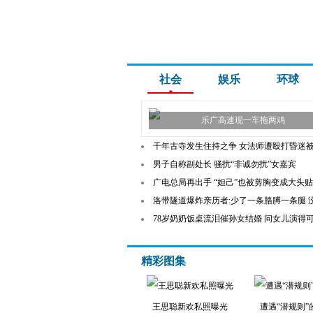
社会
娱乐
环球
乐广高速现一车拖两鸡
千年古寺发生住持之争 女法师遭殴打昏迷
男子自称副处长 骚扰“非诚勿扰”女嘉宾
广电总局再出手 “妲己”也被剪胸变成大头贴
洛带隧道爆炸亲历者:少了一条胳膊一条腿 
78岁奶奶饭桌流泪催孙女结婚 问女儿演得
精彩图集
王思聪新欢私照曝光
遭遇“潜规则”