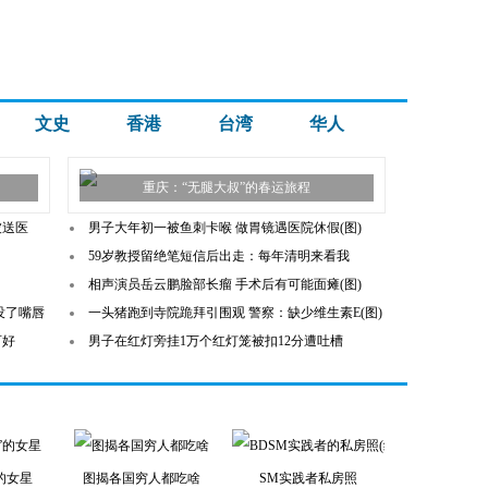
文史
香港
台湾
华人
重庆：“无腿大叔”的春运旅程
被送医
男子大年初一被鱼刺卡喉 做胃镜遇医院休假(图)
59岁教授留绝笔短信后出走：每年清明来看我
相声演员岳云鹏脸部长瘤 手术后有可能面瘫(图)
没了嘴唇
一头猪跑到寺院跪拜引围观 警察：缺少维生素E(图)
可好
男子在红灯旁挂1万个红灯笼被扣12分遭吐槽
的女星
图揭各国穷人都吃啥
SM实践者私房照