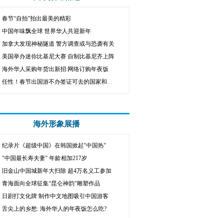
春节“自拍”拍出最美的精彩
中国年味飘全球 世界华人共迎新年
加拿大发现神秘隧道 警方调查或与恐袭有关
美国举办迷你比基尼大赛 自制比基尼齐上阵
海外华人采购年货出新招:网络订购年夜饭
任性！春节出国游不办签证可去的国家和地区
海外形象展播
纪录片《超级中国》在韩国掀起"中国热"
"中国最长寿夫妻" 年龄相加217岁
旧金山中国城新年大扫除 超4万名义工参加
青海面向全球征集“昆仑神韵”雕塑作品
日剧打文化牌 制作中文地图吸引中国游客
舌尖上的乡愁: 海外华人的年夜饭怎么吃?