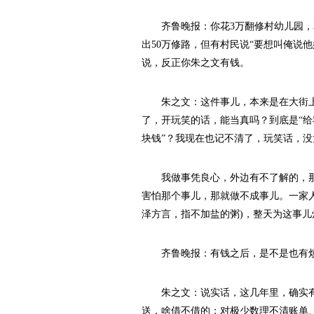
齐鲁晚报：你花3万翻修村幼儿园，花
出50万修路，但有村民说“要想叫俺说
说，反正你朱之文有钱。
朱之文：这件事儿，本来是在大街上
了，开玩笑的话，能当真吗？到底是“给
块钱”？我现在也记不清了，玩笑话，没
我做事凭良心，外边有不了解的，那
害怕那个事儿，那就做不成事儿。一家
泽方言，指不加盐的粥)，整天为这事
齐鲁晚报：有钱之后，是不是也有
朱之文：说实话，这几年里，确实有
送，啥借不借的；对极少数理不清账单、