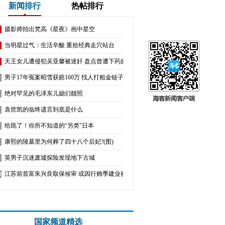
新闻排行
热帖排行
摄影师拍出梵高《星夜》画中星空
当明星过气：生活辛酸 重拾经典走穴站台
天王女儿遭侵犯吴亚馨被迷奸 盘点曾遭下药的女星
男子17年冤案昭雪获赔160万 找人打粗金链子
绝对罕见的毛泽东儿媳们靓照
袁世凯的临终遗言到底是什么
给跪了！你所不知道的“另类”日本
康熙的陵墓里为何葬了四十八个后妃?(图)
英男子沉迷废墟探险发现地下古城
江苏前首富朱兴良取保候审 或因行贿季建业被捕
国家频道精选