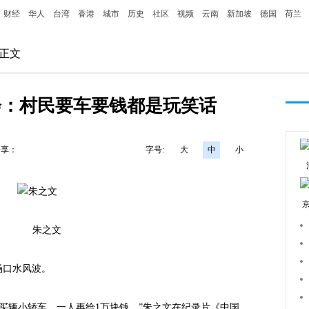
财经
华人
台湾
香港
城市
历史
社区
视频
云南
新加坡
德国
荷兰
 正文
会：村民要车要钱都是玩笑话
分享：
字号:
大
中
小
朱之文
场口水风波。
辆小轿车、一人再给1万块钱。”朱之文在纪录片《中国