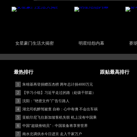
女星豪门生活大揭密
明星结怨内幕
赛
最热排行
跟贴最高排行
1
朱镕基再登捐赠百杰榜 两年总计捐4000万元
2
【学习小组】习近平走过的路（处级干部篇）
3
沈阳：“绝密文件”广告引路人
4
湖北司机醉驾被查 自称：心中有佛 不会出车祸
(图)
5
亚航印尼飞往新加坡客机失联 机上没有中国乘
客
6
中国“超级推销员”：中国装备将享誉世界
7
南水北调供水今日进京 走入千家万户