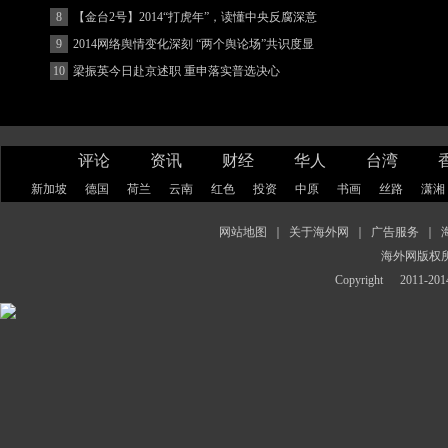
8
【金台2号】2014“打虎年”，读懂中央反腐深意
9
2014网络舆情变化深刻 “两个舆论场”共识度显
著增强
10
梁振英今日赴京述职 重申落实普选决心
评论
资讯
财经
华人
台湾
新加坡
德国
荷兰
云南
红色
投资
中原
书画
丝路
潇湘
网站地图
｜
关于海外网
｜
广告服务
｜
海外网版权
Copyright
2011-2014 