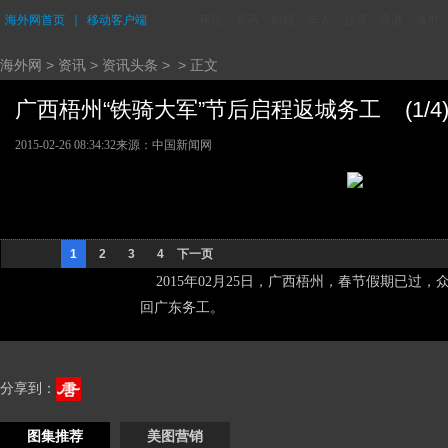
海外网首页
｜
移动客户端
评论
资讯
财经
华人
台湾
香港
城市
海外网
>
资讯
>
资讯头条
> > 正文
广西梧州“铁骑大军”节后启程返城务工 (1/4
2015-02-26 08:34:32
来源：中国新闻网
1
2
3
4
下一页
2015年02月25日，广西梧州，春节假期已过
回广东务工。
分享到：
图集推荐
美图营销