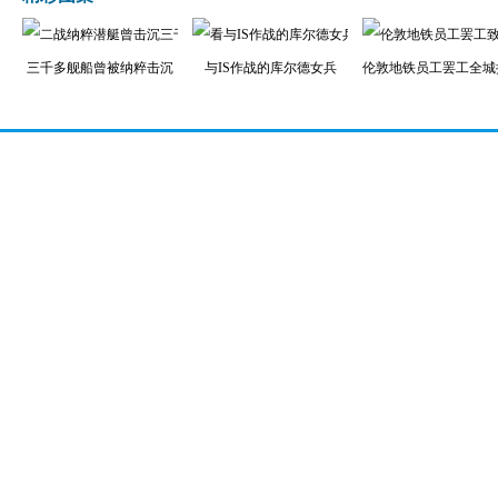
三千多舰船曾被纳粹击沉
与IS作战的库尔德女兵
伦敦地铁员工罢工全城