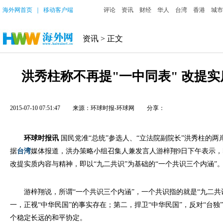
海外网首页
｜
移动客户端
评论
资讯
财经
华人
台湾
香港
城市
资讯
> 正文
洪秀柱称不再提"一中同表" 改提
2015-07-10 07:51:47
来源：环球时报-环球网
分享：
环球时报讯
国民党准“总统”参选人、“立法院副院长”洪秀柱的
据
台湾
媒体报道，洪办策略小组召集人兼发言人游梓翔9日下午表示，
改提实质内容与精神，即以“九二共识”为基础的“一个共识三个内涵”
游梓翔说，所谓“一个共识三个内涵”，一个共识指的就是“九二共
一，正视“中华民国”的事实存在；第二，捍卫“中华民国”，反对“台独
个稳定长远的和平协定。