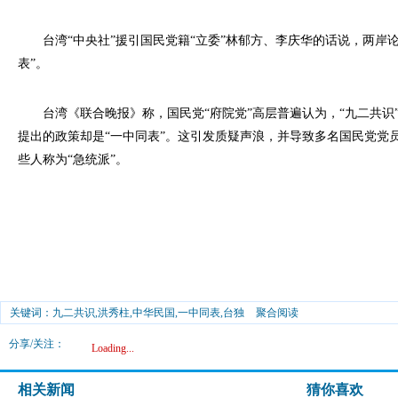
台湾“中央社”援引国民党籍“立委”林郁方、李庆华的话说，两岸论述
表”。
台湾《联合晚报》称，国民党“府院党”高层普遍认为，“九二共识”
提出的政策却是“一中同表”。这引发质疑声浪，并导致多名国民党党
些人称为“急统派”。
关键词：九二共识,洪秀柱,中华民国,一中同表,台独
聚合阅读
分享/关注：
Loading...
相关新闻
猜你喜欢