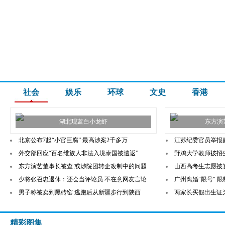
社会
娱乐
环球
文史
香港
湖北现蓝白小龙虾
东方演
北京公布7起“小官巨腐” 最高涉案2千多万
江苏纪委官员举报副
外交部回应“百名维族人非法入境泰国被遣返”
野鸡大学教师披招
东方演艺董事长被查 或涉院团转企改制中的问题
山西高考生志愿被
少将张召忠退休：还会当评论员 不在意网友言论
广州离婚"限号" 
男子称被卖到黑砖窑 逃跑后从新疆步行到陕西
两家长买假出生证
精彩图集