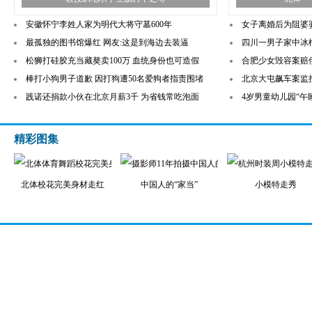
安徽怀宁李姓人家为明代大将守墓600年
女子离婚后为阻婆
最孤独的图书馆爆红 网友:这是到海边去装逼
四川一男子家中冰
松狮打硅胶充当藏獒卖100万 血统身份也可造假
合肥少女毁容案赔偿
棒打小狗男子道歉 因打狗遭50名爱狗者指责围堵
北京大屯飙车案监
践诺还捐款小伙在北京月薪3千 为省钱常吃泡面
4岁男童幼儿园“午
精彩图集
北体校花完美身材走红
中国人的“家当”
小模特走秀