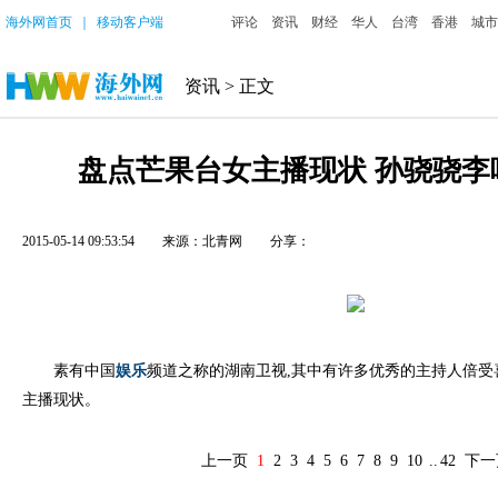
海外网首页
｜
移动客户端
评论
资讯
财经
华人
台湾
香港
城市
资讯
> 正文
盘点芒果台女主播现状 孙骁骁李
2015-05-14 09:53:54
来源：
北青网
分享：
素有中国
娱乐
频道之称的湖南卫视,其中有许多优秀的主持人倍受喜
主播现状。
上一页
1
2
3
4
5
6
7
8
9
10
..
42
下一