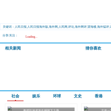
关键词：人民日报,人民日报海外版,海外网,人民网,评论,海外网评,望海楼,海外猛评,
媒看中国,环球博览,华人,华侨,留学生,文史,娱乐,财经观察,台湾趴趴走,创新,要闻解
分享/关注：
Loading...
相关新闻
猜你喜欢
社会
娱乐
环球
文史
香港
教授趴地求学生赐胯下之辱
北体一