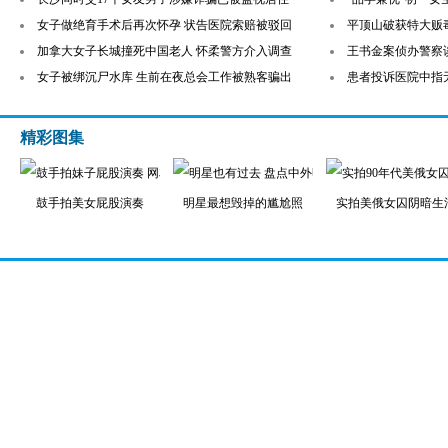
女子做绝育手术后再次怀孕 状告医院索赔被驳回
平顶山破获特大贩毒
加拿大女子长城撞死中国老人 怀柔警方介入调查
王书金案侦办警察
女子被绑沉尸水库 生前在夜总会工作被熟客骗出
患者投诉医院中指
精彩图集
鼓手拍美女屁股演奏
明星最想毁掉的尴尬照
实拍美俄女囚阴暗生