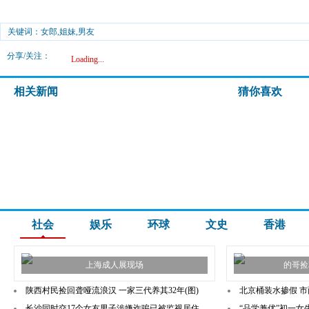
关键词：女郎,姐妹,男友
分享/关注：
Loading...
相关新闻
猜你喜欢
社会
娱乐
环球
文史
香港
上海成人展现场
的哥捡
陕西村民捡回聋哑流浪汉 一家三代养其32年(图)
北京桶装水掺假 
长沙同时交17个女友男子涉嫌诈骗已被监视居住
“品学兼优”初一