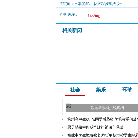
关键词：日本警察厅,反跟踪骚扰法,女性
分享/关注：
Loading...
相关新闻
社会
娱乐
环球
陈光标冰桶挑战真相
杭州高中生砍3名同学后坠楼 学校称系偶然
男子躺路中间喊“轧我” 被轿车碾过
福建中学生跪着被老师批评 校方称学生蹲