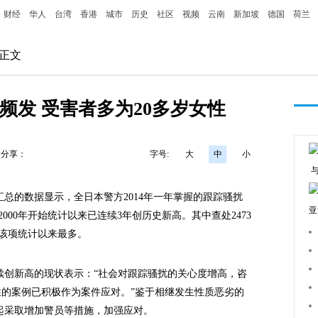
财经
华人
台湾
香港
城市
历史
社区
视频
云南
新加坡
德国
荷兰
 正文
频发 受害者多为20多岁女性
分享：
字号:
大
中
小
总的数据显示，全日本警方2014年一年掌握的跟踪骚扰
亚
)，自2000年开始统计以来已连续3年创历史新高。其中查处2473
年开始该项统计以来最多。
创新高的现状表示：“社会对跟踪骚扰的关心度增高，咨
性的案例已积极作为案件应对。”鉴于相继发生性质恶劣的
年起采取增加警员等措施，加强应对。