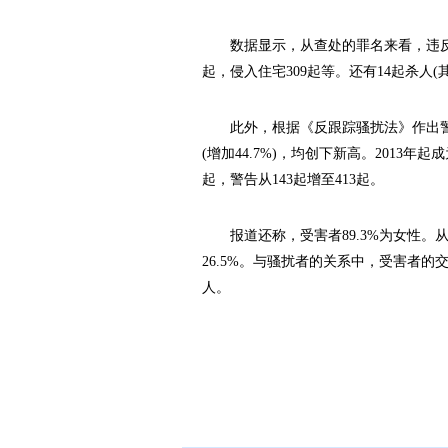
数据显示，从查处的罪名来看，违反《
起，侵入住宅309起等。还有14起杀人(
此外，根据《反跟踪骚扰法》作出警告的有
(增加44.7%)，均创下新高。2013
起，警告从143起增至413起。
报道还称，受害者89.3%为女性。从年
26.5%。与骚扰者的关系中，受害者的交