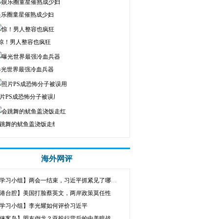
娱乐圈童星催熟成少妇
惊！男人整容也疯狂
曝光世界最强冷血兵器
片PS成恐怖分子被误用
跳舞的鱿鱼盖浇饭走红
海外网评
【学习小组】两会一结束，习近平抓紧见了哪3个人
港台腔】美国打脸蔡英文，两岸政策莫任性
学习小组】李光耀如何评价习近平
侠客岛】盟友倒戈？亚投行背后的中美暗战