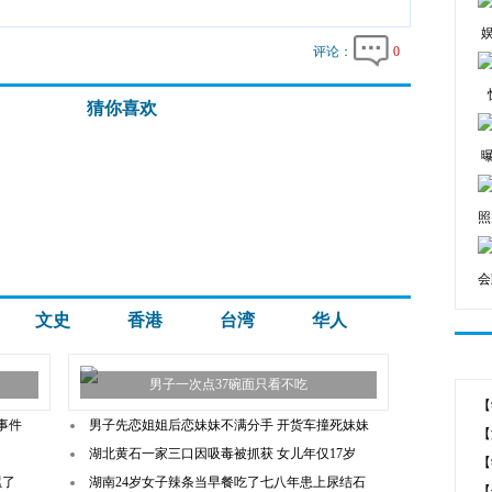
评论：
0
猜你喜欢
照
会
文史
香港
台湾
华人
男子一次点37碗面只看不吃
事件
男子先恋姐姐后恋妹妹不满分手 开货车撞死妹妹
【
湖北黄石一家三口因吸毒被抓获 女儿年仅17岁
【
累了
湖南24岁女子辣条当早餐吃了七八年患上尿结石
【