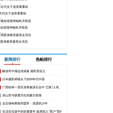
古代女子选美看重啥
秦始皇陵神秘机关暗器
周恩来眼里最美女演员
新闻排行
热帖排行
解放军中缅边境戒备 难民营设立
日本摄影师镜头下的80年代中国
广西桂林一景区游客被滚石击中 已致7人死
深山里与驯鹿为生的蒙古部落
走近缅甸果敢同盟军：巡逻的少年
生活在垃圾中的折翅童年 姐弟四人“黑户”陪伴残疾父母