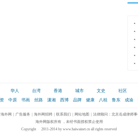
华人
台湾
香港
城市
文史
社区
资
中原
书画
丝路
潇湘
西博
品牌
健康
八桂
鲁东
成渝
于海外网
|
广告服务
|
海外网招聘
|
联系我们
|
网站地图
|
法律顾问：北京岳成律师事
海外网版权所有 ，未经书面授权禁止使用
Copyright
2011-2014 by www.haiwainet.cn all rights reserved