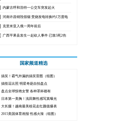
内蒙古呼和浩特一公交车突发起火
河南许昌销毁假烟 焚烧发电转换约1万度电
克里米亚入俄一周年前后
广西平果县发生一起砍人事件 已致3死2伤
国家频道精选
搞笑！霸气外漏的搞笑雷图（组图）
搞怪逗比照 明星奇葩自拍盘点
盘点全球惊艳女警 各种罩杯都有
日本第一美胸！浅田舞性感写真曝光
大长腿！越南最美校花走红颜值爆表
2015美国体育画报 性感火辣（组图）