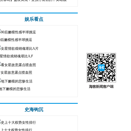
娱乐看点
90后嫩模性感半球挑逗
星情欲戏销魂堪比A片
看女星故意露点喷血照
地下嫩模的悲惨生活
史海钩沉
史上十大权势女性排行