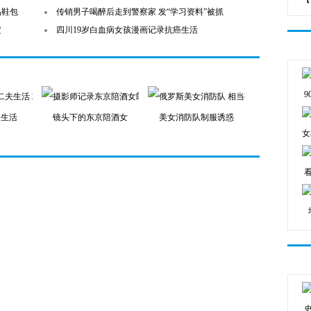
品鞋包
传销男子喝醉后走到警察家 发“学习资料”被抓
定
四川19岁白血病女孩漫画记录抗癌生活
夫生活
镜头下的东京陪酒女
美女消防队制服诱惑
女