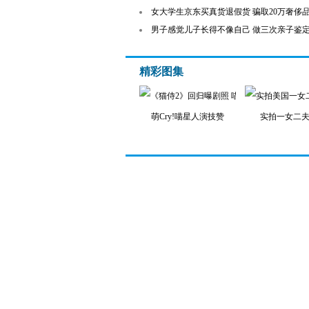
女大学生京东买真货退假货 骗取20万奢侈
男子感觉儿子长得不像自己 做三次亲子鉴
精彩图集
萌Cry!喵星人演技赞
实拍一女二