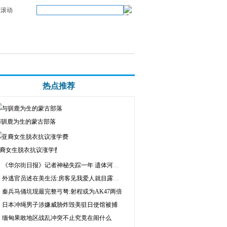
滚动
热点推荐
与驯鹿为生的蒙古部落
裔女生脱衣抗议涨学费
《华尔街日报》记者神秘失踪一年 遗体河中寻获
外逃官员述在美生活:房客见我爱人就目露淫光
秦兵马俑坑现最完整弓弩:射程或为AK47两倍
日本冲绳男子涉嫌威胁炸毁美驻日使馆被捕
缅甸果敢地区战乱冲突不止究竟在闹什么