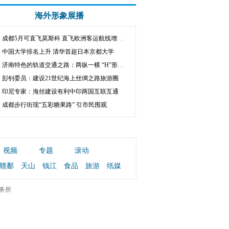
海外形象展播
成都5月可直飞莫斯科 直飞欧洲客运航线增至4条
中国大学排名上升 清华首超日本京都大学
济南特色的轨道交通之路：两纵一横 “H”形构架
彭钊委员：建设21世纪海上丝绸之路旅游圈
印尼专家：海丝建设有利中印两国互联互通
成都步行街现“五彩糖果路” 引市民围观
视频
专题
滚动
赣鄱
天山
钱江
食品
旅游
纸媒
务所