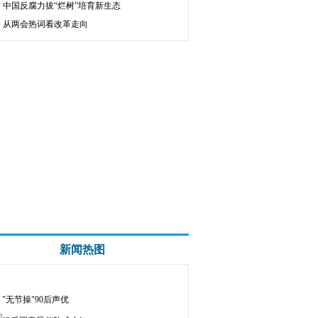
中国反腐力拔“烂树”培育新生态
从两会热词看改革走向
新闻热图
"无节操"90后声优