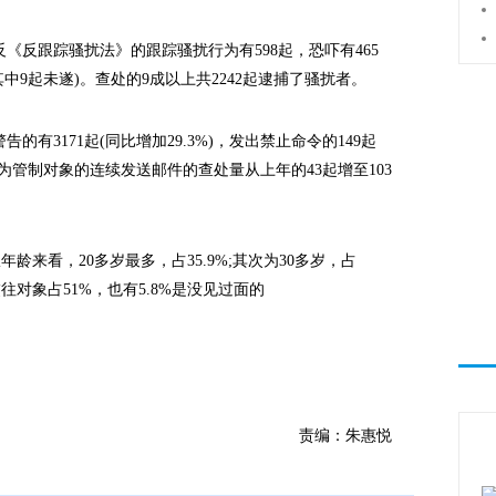
反跟踪骚扰法》的跟踪骚扰行为有598起，恐吓有465
其中9起未遂)。查处的9成以上共2242起逮捕了骚扰者。
3171起(同比增加29.3%)，发出禁止命令的149起
年起成为管制对象的连续发送邮件的查处量从上年的43起增至103
龄来看，20多岁最多，占35.9%;其次为30多岁，占
往对象占51%，也有5.8%是没见过面的
人。
责编：朱惠悦