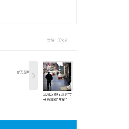
责编：王化云
流浪汉横行,纽约市
长自嘲成"笑柄"