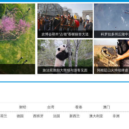
农博会萌羊“占领”香榭丽舍大道
科罗拉多州丘陵中
旅法双胞胎大熊猫与游客见面
阿根廷山火持续肆虐
财经
台湾
香港
澳门
荷兰
德国
西班牙
法国
新西兰
澳大利亚
非洲