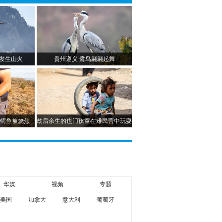
发生山火
贵州遵义 鹭鸟翩翩起舞
 鳄鱼被烧焦
劫后余生的也门孩童在难民营中玩耍
华媒
视频
专题
美国
加拿大
意大利
葡萄牙